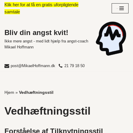
Klik her for at få en gratis uforpligtende
Overblik
samtale
Spring
til
indhold
Bliv din angst kvit!
Ikke mere angst - med lidt hjælp fra angst-coach
Mikael Hoffmann
post@MikaelHoffmann.dk
21 79 18 50
Hjem
»
Vedhæftningsstil
Vedhæftningsstil
Forståelse af Tilknytningsstil