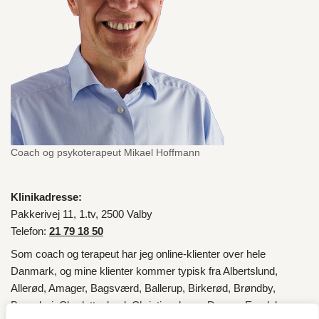
Coach og psykoterapeut Mikael Hoffmann
Klinikadresse:
Pakkerivej 11, 1.tv, 2500 Valby
Telefon:
21 79 18 50
Som coach og terapeut har jeg online-klienter over hele
Danmark
, og mine klienter kommer typisk fra
Albertslund
,
Allerød
,
Amager
,
Bagsværd
,
Ballerup
,
Birkerød
,
Brøndby
,
Brønshøj
,
Charlottenlund
,
Christianshavn
,
Dragør
,
Egedal
,