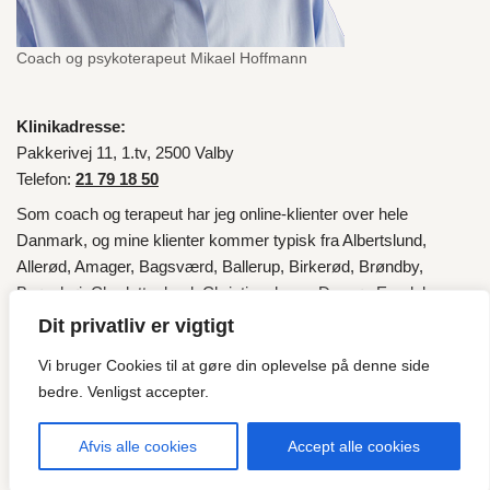
Coach og psykoterapeut Mikael Hoffmann
Klinikadresse:
Pakkerivej 11, 1.tv, 2500 Valby
Telefon:
21 79 18 50
Som coach og terapeut har jeg online-klienter over hele
Danmark
, og mine klienter kommer typisk fra
Albertslund
,
Allerød
,
Amager
,
Bagsværd
,
Ballerup
,
Birkerød
,
Brøndby
,
Brønshøj
,
Charlottenlund
,
Christianshavn
,
Dragør
,
Egedal
,
Fredensborg
,
Frederiksberg
,
Frederikssund
,
Furesø
,
Gentofte
,
Dit privatliv er vigtigt
Gladsaxe
,
Glostrup
,
Gribskov
,
Halsnæs
,
Helsingør
,
Herlev
,
Vi bruger Cookies til at gøre din oplevelse på denne side
Hillerød
,
Hvidovre
,
Høje-Taastrup
,
Hørsholm
,
Ishøj
,
København
,
bedre. Venligst accepter.
Lyngby
,
Lyngby-Taarbæk
,
Nordsjælland
,
Roskilde
,
Rudersdal
,
Rødovre
,
Tårnby
,
Valby
,
Vallensbæk
og fra
Esbjerg
.
Afvis alle cookies
Accept alle cookies