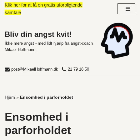
Klik her for at få en gratis uforpligtende
Overblik
samtale
Spring
til
indhold
Bliv din angst kvit!
Ikke mere angst - med lidt hjælp fra angst-coach
Mikael Hoffmann
post@MikaelHoffmann.dk
21 79 18 50
Hjem
»
Ensomhed i parforholdet
Ensomhed i
parforholdet