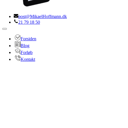
post@MikaelHoffmann.dk
21 79 18 50
Navigation
menu
Forsiden
Blog
Forløb
Kontakt