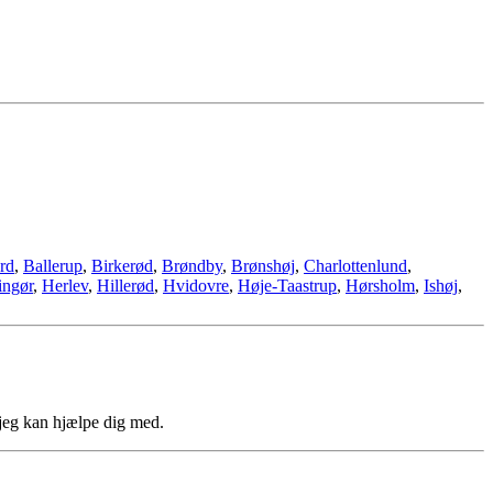
rd
,
Ballerup
,
Birkerød
,
Brøndby
,
Brønshøj
,
Charlottenlund
,
ingør
,
Herlev
,
Hillerød
,
Hvidovre
,
Høje-Taastrup
,
Hørsholm
,
Ishøj
,
jeg kan hjælpe dig med.