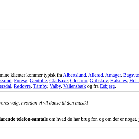
 mine klienter kommer typisk fra
Albertslund
,
Allerød
,
Amager
,
Bagsvæ
kssund
,
Furesø
,
Gentofte
,
Gladsaxe
,
Glostrup
,
Gribskov
,
Halsnæs
,
Hels
ersdal
,
Rødovre
,
Tårnby
,
Valby
,
Vallensbæk
og fra
Esbjerg
.
 vores valg, hvordan vi vil danse til den musik!"
klarende telefon-samtale
om hvad du har brug for, og om der er noget, 