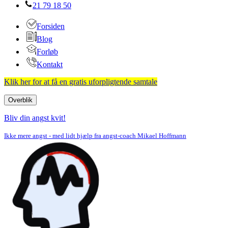
21 79 18 50
Forsiden
Blog
Forløb
Kontakt
Klik her for at få en gratis uforpligtende samtale
Overblik
Navigation
menu
Bliv din angst kvit!
Ikke mere angst - med lidt hjælp fra angst-coach Mikael Hoffmann