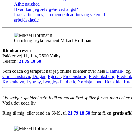
Afhængighed
Hvad kan jeg selv gøre ved angst?
Præstationspres, lammende deadlines og vejen til
arbejdsglæde
Coach og psykoterapeut Mikael Hoffmann
Klinikadresse:
Pakkerivej 11, 1.tv, 2500 Valby
Telefon:
21 79 18 50
Som coach og terapeut har jeg online-klienter over hele
Danmark
, og
Christianshavn
,
Dragør
,
Egedal
,
Fredensborg
,
Frederiksberg
,
Frederi
København
,
Lyngby
,
Lyngby-Taarbæk
,
Nordsjælland
,
Roskilde
,
Rud
"Vi vælger sjældent selv, hvilken musik livet spiller for os, men det er
Vælg det gode liv.
Ring til mig, eller send en SMS, til
21 79 18 50
for at få en
gratis af