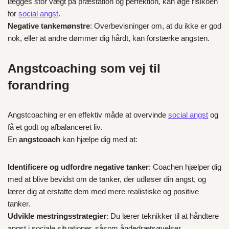
lægges stor vægt på præstation og perfektion, kan øge risikoen
for
social angst
.
Negative tankemønstre
: Overbevisninger om, at du ikke er god
nok, eller at andre dømmer dig hårdt, kan forstærke angsten.
Angstcoaching som vej til
forandring
Angstcoaching er en effektiv måde at overvinde
social angst
og
få et godt og afbalanceret liv.
En
angstcoach
kan hjælpe dig med at:
Identificere og udfordre negative tanker
: Coachen hjælper dig
med at blive bevidst om de tanker, der udløser din angst, og
lærer dig at erstatte dem med mere realistiske og positive
tanker.
Udvikle mestringsstrategier
: Du lærer teknikker til at håndtere
angst i sociale situationer, såsom åndedrætsøvelser,