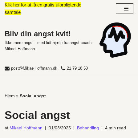
Klik her for at få en gratis uforpligtende
Overblik
samtale
Spring
til
indhold
Bliv din angst kvit!
Ikke mere angst - med lidt hjælp fra angst-coach
Mikael Hoffmann
post@MikaelHoffmann.dk
21 79 18 50
Hjem
»
Social angst
Social angst
af
Mikael Hoffmann
01/03/2025
Behandling
4 min read