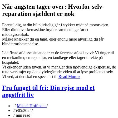
Når angsten tager over: Hvorfor selv-
reparation sjældent er nok
Forestil dig, at din bil pludselig går i stykker midt på motorvejen.
Eller din opvaskemaskine bryder sammen lige før et
middagsselskab.
Måske knækker du en tand, eller endnu mere alvorligt, du får
blindtarmsbetændelse.
I de fleste af disse situationer er de færreste af os i tvivl: Vi ringer til
en mekaniker, en reparatør, en tandlæge eller tager direkte på
hospitalet.
Vi erkender uden tøven, at vi mangler den nødvendige ekspertise, de
rette værktøjer og den dybdegående viden til at løse problemet selv.
Vejen
Vi ved, at der skal en specialist til.
Read More »
til
frihed:
Fra fanget til fri: Din rejse mod et
Terapi
angstfrit liv
mod
angst
og
af
Mikael Hoffmann
hvorfor
25/05/2025
professionel
7 min read