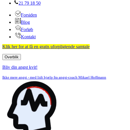
21 79 18 50
Forsiden
Blog
Forløb
Kontakt
Klik her for at få en gratis uforpligtende samtale
Overblik
Navigation
menu
Bliv din angst kvit!
Ikke mere angst - med lidt hjælp fra angst-coach Mikael Hoffmann