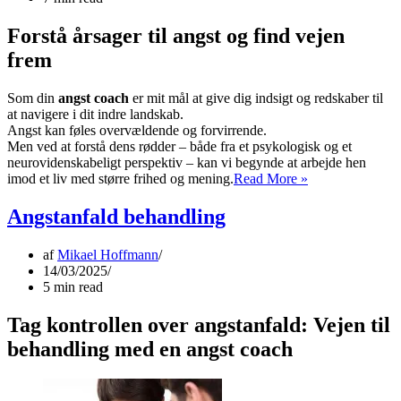
liv
Forstå årsager til angst og find vejen
frem
Som din
angst coach
er mit mål at give dig indsigt og redskaber til
at navigere i dit indre landskab.
Angst kan føles overvældende og forvirrende.
Men ved at forstå dens rødder – både fra et psykologisk og et
neurovidenskabeligt perspektiv – kan vi begynde at arbejde hen
Dybere
imod et liv med større frihed og mening.
Read More »
indsigt
i
Angstanfald behandling
årsager
til
af
Mikael Hoffmann
angst:
14/03/2025
En
5 min read
psykologisk
og
Tag kontrollen over angstanfald: Vejen til
neurovidenskabe
vinkel
behandling med en angst coach