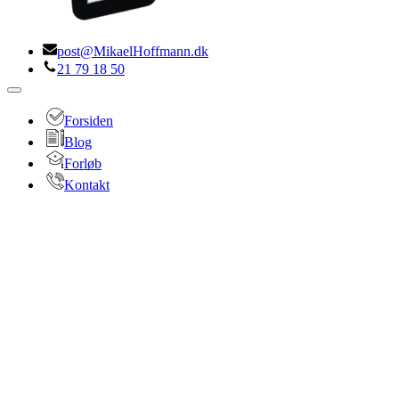
post@MikaelHoffmann.dk
21 79 18 50
Navigation
menu
Forsiden
Blog
Forløb
Kontakt