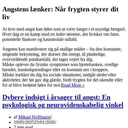
hjælp
er
Angstens lænker: Når frygten styrer dit
nøglen
liv
At leve med angst kan føles som at være fanget i et usynligt fængsel.
Hver dag er en kamp mod en indre stemme, der hvisker om farer,
potentielle fiaskoer og katastrofale udfald.
Angsten kan manifestere sig på utallige måder – fra den konstante,
snigende bekymring, der dræner din energi, til pludselige,
overvældende panikanfald, der tager vejret fra dig.
Måske oplever du fysiske symptomer som hjertebanken, svedige
hænder, muskelspændinger eller en konstant uro i kroppen.
Måske trækker du dig fra sociale situationer, undgår steder eller
aktiviteter, der før gav dig glæde, fordi frygten for det ukendte eller
Fra
for at blive bedømt føles for stor.
Read More »
fanget
til
Dybere indsigt i årsager til angst: En
fri:
psykologisk og neurovidenskabelig vinkel
Din
rejse
mod
af
Mikael Hoffmann
et
19/05/2025
25/01/2026
angstfrit
7 min read