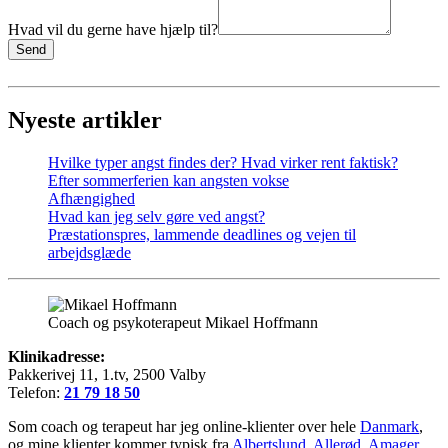
Hvad vil du gerne have hjælp til?
Send
Nyeste artikler
Hvilke typer angst findes der? Hvad virker rent faktisk?
Efter sommerferien kan angsten vokse
Afhængighed
Hvad kan jeg selv gøre ved angst?
Præstationspres, lammende deadlines og vejen til
arbejdsglæde
Coach og psykoterapeut Mikael Hoffmann
Klinikadresse:
Pakkerivej 11, 1.tv, 2500 Valby
Telefon:
21 79 18 50
Som coach og terapeut har jeg online-klienter over hele
Danmark
,
og mine klienter kommer typisk fra
Albertslund
,
Allerød
,
Amager
,