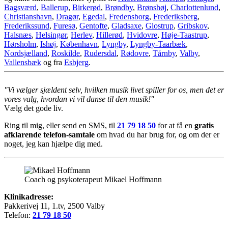
Bagsværd
,
Ballerup
,
Birkerød
,
Brøndby
,
Brønshøj
,
Charlottenlund
,
Christianshavn
,
Dragør
,
Egedal
,
Fredensborg
,
Frederiksberg
,
Frederikssund
,
Furesø
,
Gentofte
,
Gladsaxe
,
Glostrup
,
Gribskov
,
Halsnæs
,
Helsingør
,
Herlev
,
Hillerød
,
Hvidovre
,
Høje-Taastrup
,
Hørsholm
,
Ishøj
,
København
,
Lyngby
,
Lyngby-Taarbæk
,
Nordsjælland
,
Roskilde
,
Rudersdal
,
Rødovre
,
Tårnby
,
Valby
,
Vallensbæk
og fra
Esbjerg
.
"Vi vælger sjældent selv, hvilken musik livet spiller for os, men det er
vores valg, hvordan vi vil danse til den musik!"
Vælg det gode liv.
Ring til mig, eller send en SMS, til
21 79 18 50
for at få en
gratis
afklarende telefon-samtale
om hvad du har brug for, og om der er
noget, jeg kan hjælpe dig med.
Coach og psykoterapeut Mikael Hoffmann
Klinikadresse:
Pakkerivej 11, 1.tv, 2500 Valby
Telefon:
21 79 18 50