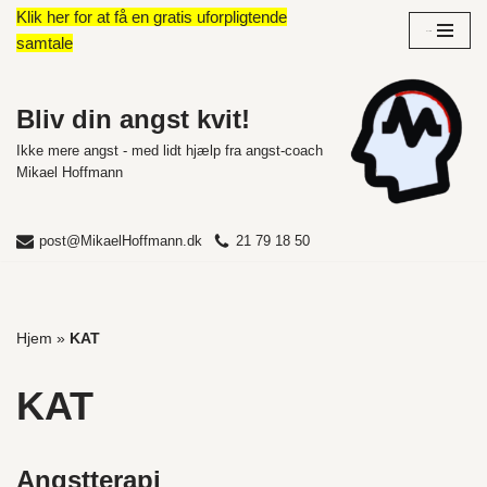
Klik her for at få en gratis uforpligtende
Overblik
samtale
Spring
til
indhold
Bliv din angst kvit!
Ikke mere angst - med lidt hjælp fra angst-coach
Mikael Hoffmann
post@MikaelHoffmann.dk
21 79 18 50
Hjem
»
KAT
KAT
Angstterapi