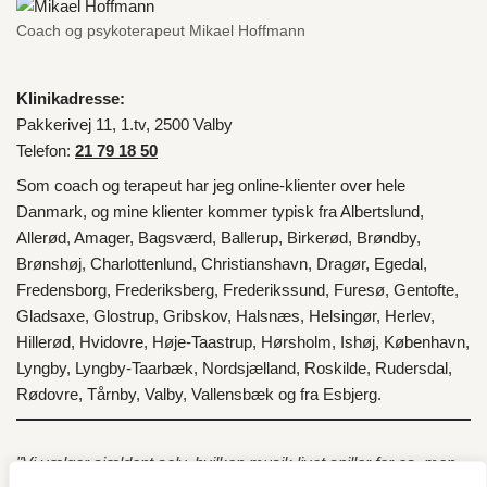
Coach og psykoterapeut Mikael Hoffmann
Klinikadresse:
Pakkerivej 11, 1.tv, 2500 Valby
Telefon:
21 79 18 50
Som coach og terapeut har jeg online-klienter over hele
Danmark
, og mine klienter kommer typisk fra
Albertslund
,
Allerød
,
Amager
,
Bagsværd
,
Ballerup
,
Birkerød
,
Brøndby
,
Brønshøj
,
Charlottenlund
,
Christianshavn
,
Dragør
,
Egedal
,
Fredensborg
,
Frederiksberg
,
Frederikssund
,
Furesø
,
Gentofte
,
Gladsaxe
,
Glostrup
,
Gribskov
,
Halsnæs
,
Helsingør
,
Herlev
,
Hillerød
,
Hvidovre
,
Høje-Taastrup
,
Hørsholm
,
Ishøj
,
København
,
Lyngby
,
Lyngby-Taarbæk
,
Nordsjælland
,
Roskilde
,
Rudersdal
,
Rødovre
,
Tårnby
,
Valby
,
Vallensbæk
og fra
Esbjerg
.
"Vi vælger sjældent selv, hvilken musik livet spiller for os, men