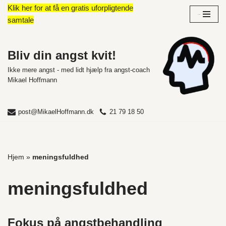
Klik her for at få en gratis uforpligtende
Overblik
samtale
Spring
til
indhold
Bliv din angst kvit!
Ikke mere angst - med lidt hjælp fra angst-coach
Mikael Hoffmann
post@MikaelHoffmann.dk
21 79 18 50
Hjem
»
meningsfuldhed
meningsfuldhed
Fokus på angstbehandling