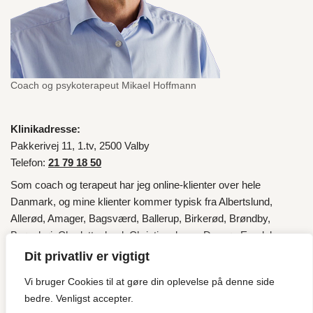
Coach og psykoterapeut Mikael Hoffmann
Klinikadresse:
Pakkerivej 11, 1.tv, 2500 Valby
Telefon:
21 79 18 50
Som coach og terapeut har jeg online-klienter over hele
Danmark
, og mine klienter kommer typisk fra
Albertslund
,
Allerød
,
Amager
,
Bagsværd
,
Ballerup
,
Birkerød
,
Brøndby
,
Brønshøj
,
Charlottenlund
,
Christianshavn
,
Dragør
,
Egedal
,
Fredensborg
,
Frederiksberg
,
Frederikssund
,
Furesø
,
Gentofte
,
Dit privatliv er vigtigt
Gladsaxe
,
Glostrup
,
Gribskov
,
Halsnæs
,
Helsingør
,
Herlev
,
Vi bruger Cookies til at gøre din oplevelse på denne side
Hillerød
,
Hvidovre
,
Høje-Taastrup
,
Hørsholm
,
Ishøj
,
København
,
bedre. Venligst accepter.
Lyngby
,
Lyngby-Taarbæk
,
Nordsjælland
,
Roskilde
,
Rudersdal
,