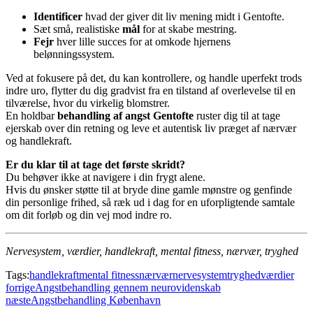
Identificer
hvad der giver dit liv mening midt i Gentofte.
Sæt små, realistiske
mål
for at skabe mestring.
Fejr
hver lille succes for at omkode hjernens
belønningssystem.
Ved at fokusere på det, du kan kontrollere, og handle uperfekt trods
indre uro, flytter du dig gradvist fra en tilstand af overlevelse til en
tilværelse, hvor du virkelig blomstrer.
En holdbar
behandling af angst Gentofte
ruster dig til at tage
ejerskab over din retning og leve et autentisk liv præget af nærvær
og handlekraft.
Er du klar til at tage det første skridt?
Du behøver ikke at navigere i din frygt alene.
Hvis du ønsker støtte til at bryde dine gamle mønstre og genfinde
din personlige frihed, så ræk ud i dag for en uforpligtende samtale
om dit forløb og din vej mod indre ro.
Nervesystem, værdier, handlekraft, mental fitness, nærvær, tryghed
Tags:
handlekraft
mental fitness
nærvær
nervesystem
tryghed
værdier
forrige
Angstbehandling gennem neurovidenskab
næste
Angstbehandling København