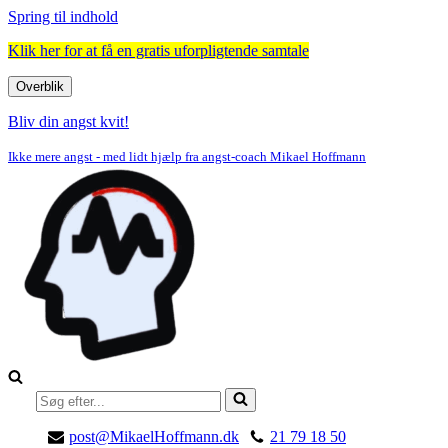
Spring til indhold
Klik her for at få en gratis uforpligtende samtale
Overblik
Navigation
menu
Bliv din angst kvit!
Ikke mere angst - med lidt hjælp fra angst-coach Mikael Hoffmann
Søg
efter...
post@MikaelHoffmann.dk
21 79 18 50