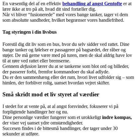
En væsentlig del af en effektiv
behandling af angst Gentofte
er at
lære ikke at tro på alt, hvad dit sind fortæller dig.
Når vi bliver “fusionerede” med vores bange tanker, tager vi dem
som absolutte sandheder, hvilket begrænser vores handlefrihed.
Tag styringen i din livsbus
Forestil dig dit liv som en bus, hvor du selv sidder ved rattet. Dine
bange tanker og følelser er passagerer på bagsædet, der råber og
støjer. De må gerne være med på turen, men de skal aldrig have lov
til at røre ved rattet eller bremserne.
Gennem
defusion
lærer du at se tankerne som blot ord og billeder,
der passerer forbi, fremfor kommandoer du skal adlyde.
Du er den sammenhæng eller det rum, hvori livet udfolder sig – som
himlen, der forbliver rolig, uanset hvordan vejret skifter.
Små skridt mod et liv styret af værdier
I stedet for at vente på, at al angst forsvinder, fokuserer vi på
forpligtende handlinger her og nu.
Dine personlige værdier fungerer som et urokkeligt
indre kompas,
der viser vej uanset ydre omstændigheder.
Succesen findes i de bittesmå handlinger, der tager under 30
sekunder at udføre.