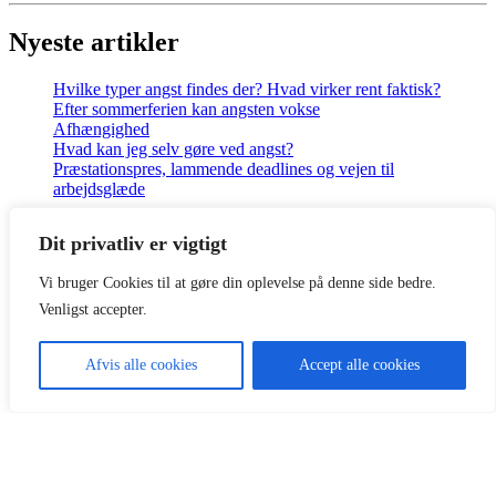
Nyeste artikler
Hvilke typer angst findes der? Hvad virker rent faktisk?
Efter sommerferien kan angsten vokse
Afhængighed
Hvad kan jeg selv gøre ved angst?
Præstationspres, lammende deadlines og vejen til
arbejdsglæde
Dit privatliv er vigtigt
Coach og psykoterapeut Mikael Hoffmann
Vi bruger Cookies til at gøre din oplevelse på denne side bedre.
Klinikadresse:
Venligst accepter.
Pakkerivej 11, 1.tv, 2500 Valby
Telefon:
21 79 18 50
Afvis alle cookies
Accept alle cookies
Som coach og terapeut har jeg online-klienter over hele
Danmark
,
og mine klienter kommer typisk fra
Albertslund
,
Allerød
,
Amager
,
Bagsværd
,
Ballerup
,
Birkerød
,
Brøndby
,
Brønshøj
,
Charlottenlund
,
Christianshavn
,
Dragør
,
Egedal
,
Fredensborg
,
Frederiksberg
,
Frederikssund
,
Furesø
,
Gentofte
,
Gladsaxe
,
Glostrup
,
Gribskov
,
Halsnæs
,
Helsingør
,
Herlev
,
Hillerød
,
Hvidovre
,
Høje-Taastrup
,