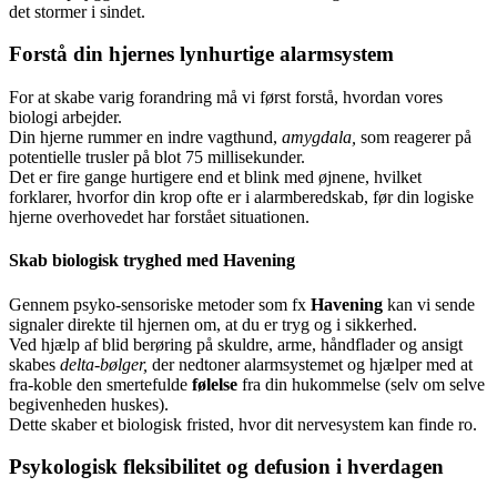
det stormer i sindet.
Forstå din hjernes lynhurtige alarmsystem
For at skabe varig forandring må vi først forstå, hvordan vores
biologi arbejder.
Din hjerne rummer en indre vagthund,
amygdala,
som reagerer på
potentielle trusler på blot 75 millisekunder.
Det er fire gange hurtigere end et blink med øjnene, hvilket
forklarer, hvorfor din krop ofte er i alarmberedskab, før din logiske
hjerne overhovedet har forstået situationen.
Skab biologisk tryghed med Havening
Gennem psyko-sensoriske metoder som fx
Havening
kan vi sende
signaler direkte til hjernen om, at du er tryg og i sikkerhed.
Ved hjælp af blid berøring på skuldre, arme, håndflader og ansigt
skabes
delta-bølger,
der nedtoner alarmsystemet og hjælper med at
fra-koble den smertefulde
følelse
fra din hukommelse (selv om selve
begivenheden huskes).
Dette skaber et biologisk fristed, hvor dit nervesystem kan finde ro.
Psykologisk fleksibilitet og defusion i hverdagen