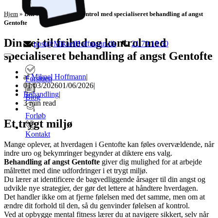
Hjem
»
Din vej til frihed og kontrol med specialiseret behandling af angst
Gentofte
Din vej til frihed og kontrol med
post@MikaelHoffmann.dk
21 79 18 50
specialiseret behandling af angst Gentofte
Navigation
menu
af
Mikael Hoffmann
Forsiden
01/03/2026
01/06/2026
Behandling
Blog
3 min read
Forløb
Et trygt miljø
Kontakt
Mange oplever, at hverdagen i Gentofte kan føles overvældende, når
indre uro og bekymringer begynder at diktere ens valg.
Behandling af angst Gentofte
giver dig mulighed for at arbejde
målrettet med dine udfordringer i et trygt miljø.
Du lærer at identificere de bagvedliggende årsager til din angst og
udvikle nye strategier, der gør det lettere at håndtere hverdagen.
Det handler ikke om at fjerne følelsen med det samme, men om at
ændre dit forhold til den, så du genvinder følelsen af kontrol.
Ved at opbygge mental fitness lærer du at navigere sikkert, selv når