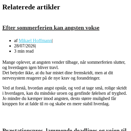
Relaterede artikler
Efter sommerferien kan angsten vokse
af
Mikael Hoffmann
28/07/2026
3 min read
Mange oplever, at angsten vender tilbage, når sommerferien slutter,
og hverdagen igen bliver travl.
Det betyder ikke, at du har mistet dine fremskridt, men at dit
nervesystem reagerer på de nye krav og forandringer.
Ved at forstå, hvordan angst opstår, og ved at tage små, rolige skridt
i hverdagen, kan du mindske uroen og genfinde følelsen af tryghed.
Jo mindre du kæmper imod angsten, desto større mulighed får
kroppen for at falde til ro og skabe en mere stabil hverdag.
Præstationspres, lammende deadlines og vejen til