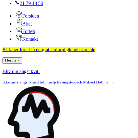
21 79 18 50
Forsiden
Blog
Forløb
Kontakt
Klik her for at få en gratis uforpligtende samtale
Overblik
Navigation
menu
Bliv din angst kvit!
Ikke mere angst - med lidt hjælp fra angst-coach Mikael Hoffmann