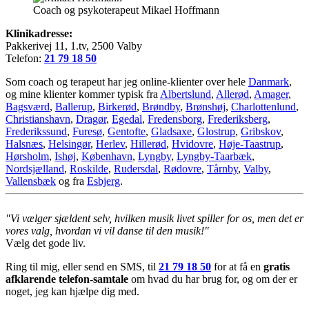
Coach og psykoterapeut Mikael Hoffmann
Klinikadresse:
Pakkerivej 11, 1.tv, 2500 Valby
Telefon:
21 79 18 50
Som coach og terapeut har jeg online-klienter over hele
Danmark
,
og mine klienter kommer typisk fra
Albertslund
,
Allerød
,
Amager
,
Bagsværd
,
Ballerup
,
Birkerød
,
Brøndby
,
Brønshøj
,
Charlottenlund
,
Christianshavn
,
Dragør
,
Egedal
,
Fredensborg
,
Frederiksberg
,
Frederikssund
,
Furesø
,
Gentofte
,
Gladsaxe
,
Glostrup
,
Gribskov
,
Halsnæs
,
Helsingør
,
Herlev
,
Hillerød
,
Hvidovre
,
Høje-Taastrup
,
Hørsholm
,
Ishøj
,
København
,
Lyngby
,
Lyngby-Taarbæk
,
Nordsjælland
,
Roskilde
,
Rudersdal
,
Rødovre
,
Tårnby
,
Valby
,
Vallensbæk
og fra
Esbjerg
.
"Vi vælger sjældent selv, hvilken musik livet spiller for os, men det er
vores valg, hvordan vi vil danse til den musik!"
Vælg det gode liv.
Ring til mig, eller send en SMS, til
21 79 18 50
for at få en
gratis
afklarende telefon-samtale
om hvad du har brug for, og om der er
noget, jeg kan hjælpe dig med.