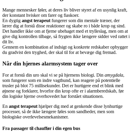
Mange mennesker føler, at deres liv bliver styret af en usynlig kraft,
der konstant hvisker om farer og fiaskoer.
En dygtig
angst terapeut
fungerer som din mentale træner, der
lærer dig at forstå disse reaktioner og skabe ro i både krop og sind.
Det handler ikke om at fjerne ubehaget med et trylleslag, men om at
give dig kontrollen tilbage, så frygten ikke længere sidder ved rattet i
dit liv.
Gennem en kombination af indsigt og konkrete redskaber opbygger
du gradvist den tryghed, der skal til for at bevæge dig fremad.
Når din hjernes alarmsystem tager over
For at forstå din uro skal vi se på hjernens biologi. Din
amygdala
,
som fungerer som en indre vagthund, kan reagere på potentielle
trusler på blot 75 millisekunder. Det er hurtigere end et blink med
øjnene og forklarer, hvorfor din krop ofte er i alarmberedskab, før
din logiske hjerne overhovedet har forstået situationen.
En
angst terapeut
hjælper dig med at genkende disse lynhurtige
processer, så de ikke længere føles som sandheder, men som
biologiske overlevelsesmekanismer.
Fra passager til chauffør i din egen bus