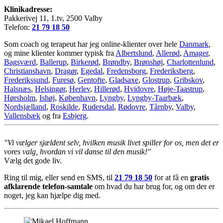
Klinikadresse:
Pakkerivej 11, 1.tv, 2500 Valby
Telefon:
21 79 18 50
Som coach og terapeut har jeg online-klienter over hele
Danmark
,
og mine klienter kommer typisk fra
Albertslund
,
Allerød
,
Amager
,
Bagsværd
,
Ballerup
,
Birkerød
,
Brøndby
,
Brønshøj
,
Charlottenlund
,
Christianshavn
,
Dragør
,
Egedal
,
Fredensborg
,
Frederiksberg
,
Frederikssund
,
Furesø
,
Gentofte
,
Gladsaxe
,
Glostrup
,
Gribskov
,
Halsnæs
,
Helsingør
,
Herlev
,
Hillerød
,
Hvidovre
,
Høje-Taastrup
,
Hørsholm
,
Ishøj
,
København
,
Lyngby
,
Lyngby-Taarbæk
,
Nordsjælland
,
Roskilde
,
Rudersdal
,
Rødovre
,
Tårnby
,
Valby
,
Vallensbæk
og fra
Esbjerg
.
"Vi vælger sjældent selv, hvilken musik livet spiller for os, men det er
vores valg, hvordan vi vil danse til den musik!"
Vælg det gode liv.
Ring til mig, eller send en SMS, til
21 79 18 50
for at få en
gratis
afklarende telefon-samtale
om hvad du har brug for, og om der er
noget, jeg kan hjælpe dig med.