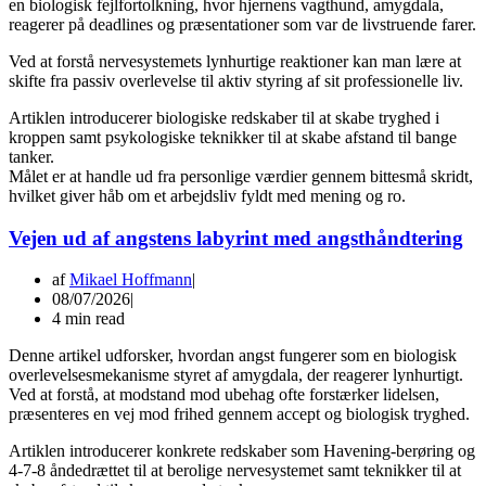
en biologisk fejlfortolkning, hvor hjernens vagthund, amygdala,
reagerer på deadlines og præsentationer som var de livstruende farer.
Ved at forstå nervesystemets lynhurtige reaktioner kan man lære at
skifte fra passiv overlevelse til aktiv styring af sit professionelle liv.
Artiklen introducerer biologiske redskaber til at skabe tryghed i
kroppen samt psykologiske teknikker til at skabe afstand til bange
tanker.
Målet er at handle ud fra personlige værdier gennem bittesmå skridt,
hvilket giver håb om et arbejdsliv fyldt med mening og ro.
Vejen ud af angstens labyrint med angsthåndtering
af
Mikael Hoffmann
08/07/2026
4 min read
Denne artikel udforsker, hvordan angst fungerer som en biologisk
overlevelsesmekanisme styret af amygdala, der reagerer lynhurtigt.
Ved at forstå, at modstand mod ubehag ofte forstærker lidelsen,
præsenteres en vej mod frihed gennem accept og biologisk tryghed.
Artiklen introducerer konkrete redskaber som Havening-berøring og
4-7-8 åndedrættet til at berolige nervesystemet samt teknikker til at