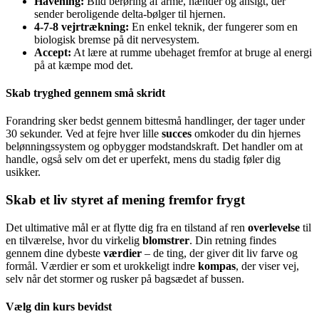
Havening:
Blid berøring af arme, hænder og ansigt, der
sender beroligende delta-bølger til hjernen.
4-7-8 vejrtrækning:
En enkel teknik, der fungerer som en
biologisk bremse på dit nervesystem.
Accept:
At lære at rumme ubehaget fremfor at bruge al energi
på at kæmpe mod det.
Skab tryghed gennem små skridt
Forandring sker bedst gennem bittesmå handlinger, der tager under
30 sekunder. Ved at fejre hver lille
succes
omkoder du din hjernes
belønningssystem og opbygger modstandskraft. Det handler om at
handle, også selv om det er uperfekt, mens du stadig føler dig
usikker.
Skab et liv styret af mening fremfor frygt
Det ultimative mål er at flytte dig fra en tilstand af ren
overlevelse
til
en tilværelse, hvor du virkelig
blomstrer
. Din retning findes
gennem dine dybeste
værdier
– de ting, der giver dit liv farve og
formål. Værdier er som et urokkeligt indre
kompas
, der viser vej,
selv når det stormer og rusker på bagsædet af bussen.
Vælg din kurs bevidst