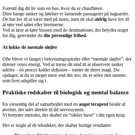
Forestil dig dit liv som en bus, hvor du er chaufføren.
Dine bange tanker og følelser er larmende passagerer på bagsædet.
De har lov til at være med på turen, men de skal
aldrig
have lov til
at røre ved rattet eller bremserne.
Ved at lære at køre bussen mod de destinationer, der betyder noget
for dig, genvinder du
din personlige frihed.
At lukke de mentale sløjfer
Ofte bliver vi fanget i bekymringsspiraler eller “mentale sløjfer”, der
dræner vores energi. Ved at træne dit sind til at observere tanker
udefra – en proces kaldet
defusion
– mister de deres magt. Du
opdager, at du er meget mere end din uro; du er selve den ramme,
som livet udspiller sig i.
Praktiske redskaber til biologisk og mental balance
En væsentlig del af samarbejdet med en
angst terapeut
består af
øvelser, der taler direkte til dit nervesystem.
Vi benytter metoder, der skaber en “sikker havn” i din egen krop.
Her er nogle af de teknikker, der skaber hurtige resultater: