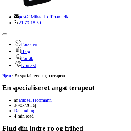
post@MikaelHoffmann.dk
21 79 18 50
Navigation
menu
Forsiden
Blog
Forløb
Kontakt
Hjem
»
En specialiseret angst terapeut
En specialiseret angst terapeut
af
Mikael Hoffmann
30/03/2026
Behandling
4 min read
Find din indre ro og frihed