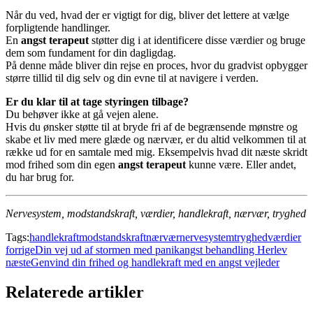
Når du ved, hvad der er vigtigt for dig, bliver det lettere at vælge
forpligtende handlinger.
En
angst terapeut
støtter dig i at identificere disse værdier og bruge
dem som fundament for din dagligdag.
På denne måde bliver din rejse en proces, hvor du gradvist opbygger
større tillid til dig selv og din evne til at navigere i verden.
Er du klar til at tage styringen tilbage?
Du behøver ikke at gå vejen alene.
Hvis du ønsker støtte til at bryde fri af de begrænsende mønstre og
skabe et liv med mere glæde og nærvær, er du altid velkommen til at
række ud for en samtale med mig. Eksempelvis hvad dit næste skridt
mod frihed som din egen
angst terapeut
kunne være. Eller andet,
du har brug for.
Nervesystem, modstandskraft, værdier, handlekraft, nærvær, tryghed
Tags:
handlekraft
modstandskraft
nærvær
nervesystem
tryghed
værdier
forrige
Din vej ud af stormen med panikangst behandling Herlev
næste
Genvind din frihed og handlekraft med en angst vejleder
Relaterede artikler