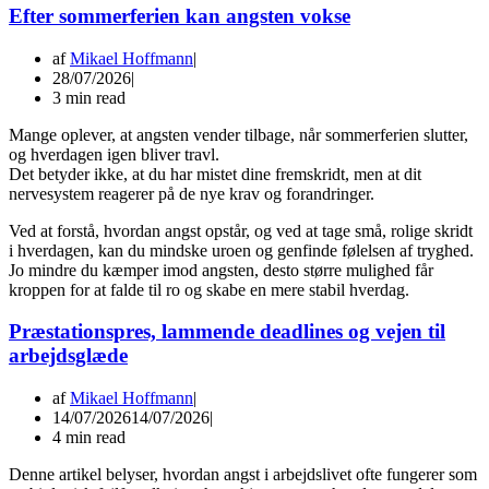
Efter sommerferien kan angsten vokse
af
Mikael Hoffmann
28/07/2026
3 min read
Mange oplever, at angsten vender tilbage, når sommerferien slutter,
og hverdagen igen bliver travl.
Det betyder ikke, at du har mistet dine fremskridt, men at dit
nervesystem reagerer på de nye krav og forandringer.
Ved at forstå, hvordan angst opstår, og ved at tage små, rolige skridt
i hverdagen, kan du mindske uroen og genfinde følelsen af tryghed.
Jo mindre du kæmper imod angsten, desto større mulighed får
kroppen for at falde til ro og skabe en mere stabil hverdag.
Præstationspres, lammende deadlines og vejen til
arbejdsglæde
af
Mikael Hoffmann
14/07/2026
14/07/2026
4 min read
Denne artikel belyser, hvordan angst i arbejdslivet ofte fungerer som