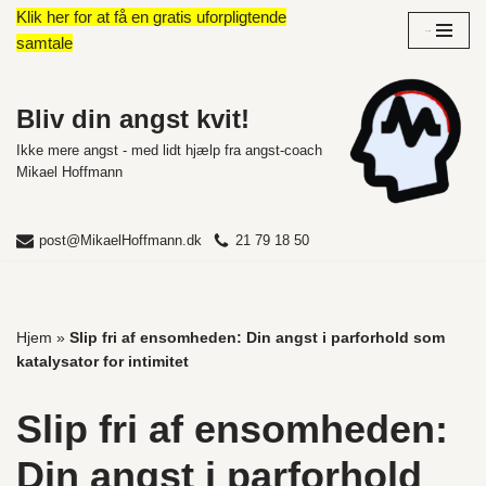
Klik her for at få en gratis uforpligtende
Overblik
samtale
Spring
til
indhold
Bliv din angst kvit!
Ikke mere angst - med lidt hjælp fra angst-coach
Mikael Hoffmann
post@MikaelHoffmann.dk
21 79 18 50
Hjem
»
Slip fri af ensomheden: Din angst i parforhold som
katalysator for intimitet
Slip fri af ensomheden:
Din angst i parforhold