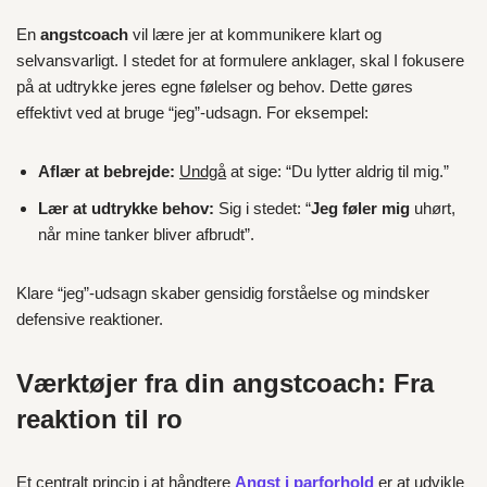
En
angstcoach
vil lære jer at kommunikere klart og
selvansvarligt. I stedet for at formulere anklager, skal I fokusere
på at udtrykke jeres egne følelser og behov. Dette gøres
effektivt ved at bruge “jeg”-udsagn. For eksempel:
Aflær at bebrejde:
Undgå
at sige: “Du lytter aldrig til mig.”
Lær at udtrykke behov:
Sig i stedet: “
Jeg føler mig
uhørt,
når mine tanker bliver afbrudt”.
Klare “jeg”-udsagn skaber gensidig forståelse og mindsker
defensive reaktioner.
Værktøjer fra din angstcoach: Fra
reaktion til ro
Et centralt princip i at håndtere
Angst i parforhold
er at udvikle