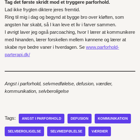
Tag det første skridt mod et tryggere parforhold.
Lad ikke frygten diktere jeres fremtid.
Ring til mig i dag og begynd at bygge bro over kløften, som
angsten har skabt, så I kan leve et liv i farver sammen.
I øvrigt laver jeg også parcoaching, hvor I lærer at kommunikere
med hinanden, lærer forskellen mellem kønnene og lærer at
skabe nye bedre vaner i hverdagen. Se
www.parforhold-
parterapi.dk/
Angst i parforhold, selvmedfølelse, defusion, værdier,
kommunikation, selvberoligelse
Tags:
ANGST I PARFORHOLD
DEFUSION
KOMMUNIKATION
SELVBEROLIGELSE
SELVMEDFØLELSE
VÆRDIER