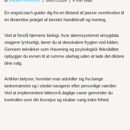
af
Mikael Hoffmann
05/07/2026
4 min read
En angstcoach guider dig fra en tilstand af passiv overlevelse til
en tilværelse præget af bevidst handlekraft og mening.
Ved at forstå hjernens biologi, hvor alarmsystemet amygdala
reagerer lynhurtigt, lærer du at deeskalere frygten ved kilden.
Gennem teknikker som Havening og psykologisk fleksibilitet
opbygger du evnen til at rumme ubehag uden at lade det diktere
dine valg.
Artiklen belyser, hvordan man adskiller sig fra bange
tankemønstre og i stedet navigerer efter personlige værdier.
Ved at implementere bittesmå daglige vaner genvinder du
kontrollen over din livsrejse og skaber varig indre frihed.