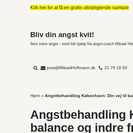
Klik her for at få en gratis uforpligtende samtale
Spring
til
indhold
Bliv din angst kvit!
Ikke mere angst - med lidt hjælp fra angst-coach Mikael H
post@MikaelHoffmann.dk
21 79 18 50
Hjem
»
Angstbehandling København: Din vej til bal
Angstbehandling K
balance og indre f