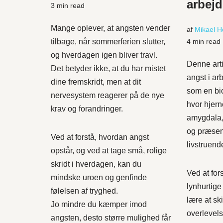
arbej
3 min read
Mange oplever, at angsten vender
af
Mikael 
tilbage, når sommerferien slutter,
4 min read
og hverdagen igen bliver travl.
Denne arti
Det betyder ikke, at du har mistet
angst i ar
dine fremskridt, men at dit
som en bio
nervesystem reagerer på de nye
hvor hjer
krav og forandringer.
amygdala,
og præsen
Ved at forstå, hvordan angst
livstruende
opstår, og ved at tage små, rolige
skridt i hverdagen, kan du
Ved at for
mindske uroen og genfinde
lynhurtige
følelsen af tryghed.
lære at ski
Jo mindre du kæmper imod
overlevelse
angsten, desto større mulighed får