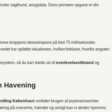
s indre vagthund,
amygdala
. Dens primære opgave er din
tivere kroppens stressrespons på blot 75 millisekunder.
det har opfattet situationen, hvilket forklarer, hvorfor angsten
rmsystem, så du kan træde ud af
overlevelsestilstand
og
m Havening
ndling København
omfatter brugen af psykosensoriske
erøring på overarme, hænder og ansigt kan vi ændre hjernens