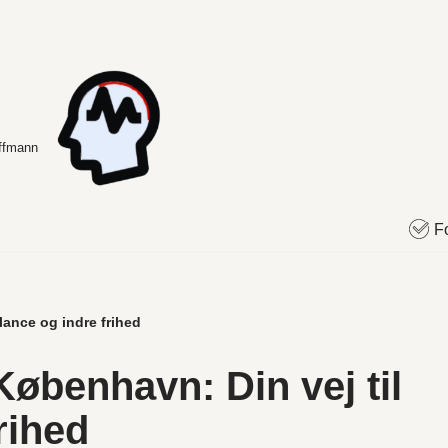
offmann
F
ance og indre frihed
øbenhavn: Din vej til
rihed