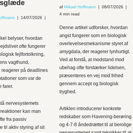
dsglæde
af
Mikael Hoffmann
08/07/2026
4 min read
Hoffmann
14/07/2026
Denne artikel udforsker, hvordan
angst fungerer som en biologisk
kel belyser, hvordan
overlevelsesmekanisme styret af
bejdslivet ofte fungerer
amygdala, der reagerer lynhurtigt.
logisk fejlfortolkning,
Ved at forstå, at modstand mod
nens vagthund,
ubehag ofte forstærker lidelsen,
 reagerer på deadlines
præsenteres en vej mod frihed
tationer som var de
gennem accept og biologisk
 farer.
tryghed.
stå nervesystemets
Artiklen introducerer konkrete
 reaktioner kan man
redskaber som Havening-berøring
fte fra passiv
og 4-7-8 åndedrættet til at berolige
 til aktiv styring af sit
nervesystemet samt teknikker til at