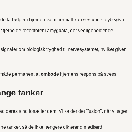
elta-bølger i hjernen, som normalt kun ses under dyb søvn.
fjerne de receptorer i amygdala, der vedligeholder de
ignaler om biologisk tryghed til nervesystemet, hvilket giver
en måde permanent at
omkode
hjernens respons på stress.
bange tanker
ad deres sind fortæller dem. Vi kalder det “fusion”, når vi tager
ine tanker, så de ikke længere dikterer din adfærd.