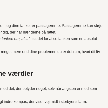
føren, og dine tanker er passagererne. Passagererne kan støje,
er dig, der har hænderne på rattet.
ar tanken om, at…”
i stedet for at se tanken som en absolut
meget mere end dine problemer; du er det rum, hvori dit liv
ne værdier
mod det, der betyder noget, selv når angsten er med som
t indre kompas, der viser vej midt i storbyens larm.