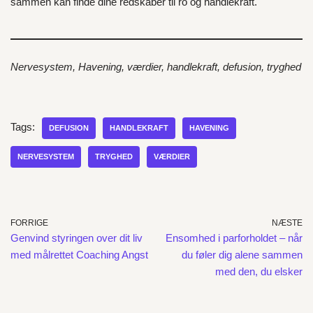
sammen kan finde dine redskaber til ro og handlekraft.
Nervesystem, Havening, værdier, handlekraft, defusion, tryghed
Tags:
DEFUSION
HANDLEKRAFT
HAVENING
NERVESYSTEM
TRYGHED
VÆRDIER
FORRIGE
NÆSTE
Genvind styringen over dit liv
Ensomhed i parforholdet – når
med målrettet Coaching Angst
du føler dig alene sammen
med den, du elsker