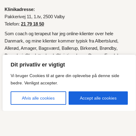
Klinikadresse:
Pakkerivej 11, 1.tv, 2500 Valby
Telefon:
21 79 18 50
Som coach og terapeut har jeg online-klienter over hele
Danmark
, og mine klienter kommer typisk fra
Albertslund
,
Allerød
,
Amager
,
Bagsværd
,
Ballerup
,
Birkerød
,
Brøndby
,
Brønshøj
,
Charlottenlund
,
Christianshavn
,
Dragør
,
Egedal
,
Fredensborg
,
Frederiksberg
,
Frederikssund
,
Furesø
,
Gentofte
,
Dit privatliv er vigtigt
Gladsaxe
,
Glostrup
,
Gribskov
,
Halsnæs
,
Helsingør
,
Herlev
,
Vi bruger Cookies til at gøre din oplevelse på denne side
Hillerød
,
Hvidovre
,
Høje-Taastrup
,
Hørsholm
,
Ishøj
,
København
,
bedre. Venligst accepter.
Lyngby
,
Lyngby-Taarbæk
,
Nordsjælland
,
Roskilde
,
Rudersdal
,
Rødovre
,
Tårnby
,
Valby
,
Vallensbæk
og fra
Esbjerg
.
Afvis alle cookies
Accept alle cookies
"Vi vælger sjældent selv, hvilken musik livet spiller for os, men
det er vores valg, hvordan vi vil danse til den musik!"
Vælg det gode liv.