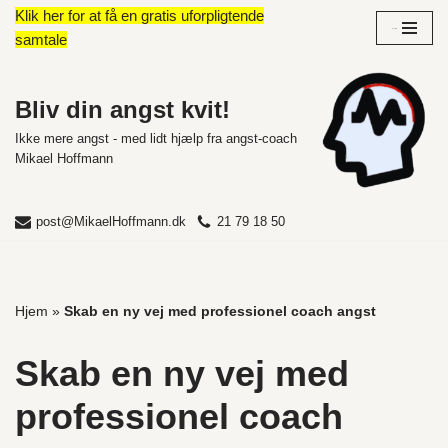
Klik her for at få en gratis uforpligtende
Overblik
samtale
Spring
til
indhold
Bliv din angst kvit!
Ikke mere angst - med lidt hjælp fra angst-coach
Mikael Hoffmann
post@MikaelHoffmann.dk
21 79 18 50
Hjem
»
Skab en ny vej med professionel coach angst
Skab en ny vej med
professionel coach