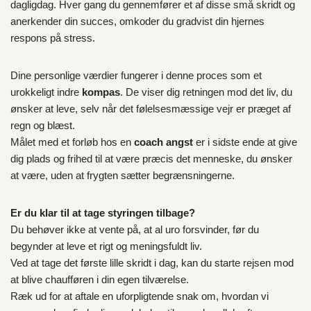
dagligdag. Hver gang du gennemfører et af disse små skridt og
anerkender din succes, omkoder du gradvist din hjernes
respons på stress.
Dine personlige værdier fungerer i denne proces som et
urokkeligt indre
kompas
. De viser dig retningen mod det liv, du
ønsker at leve, selv når det følelsesmæssige vejr er præget af
regn og blæst.
Målet med et forløb hos en
coach angst
er i sidste ende at give
dig plads og frihed til at være præcis det menneske, du ønsker
at være, uden at frygten sætter begrænsningerne.
Er du klar til at tage styringen tilbage?
Du behøver ikke at vente på, at al uro forsvinder, før du
begynder at leve et rigt og meningsfuldt liv.
Ved at tage det første lille skridt i dag, kan du starte rejsen mod
at blive chaufføren i din egen tilværelse.
Ræk ud for at aftale en uforpligtende snak om, hvordan vi