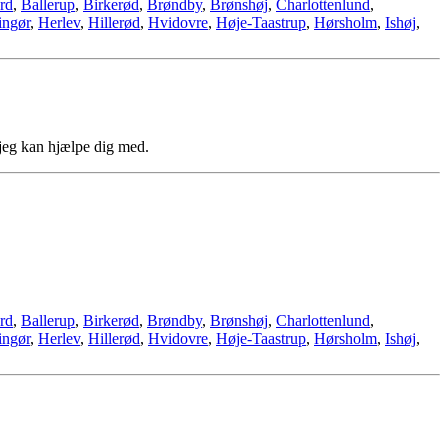
rd
,
Ballerup
,
Birkerød
,
Brøndby
,
Brønshøj
,
Charlottenlund
,
ingør
,
Herlev
,
Hillerød
,
Hvidovre
,
Høje-Taastrup
,
Hørsholm
,
Ishøj
,
jeg kan hjælpe dig med.
rd
,
Ballerup
,
Birkerød
,
Brøndby
,
Brønshøj
,
Charlottenlund
,
ingør
,
Herlev
,
Hillerød
,
Hvidovre
,
Høje-Taastrup
,
Hørsholm
,
Ishøj
,