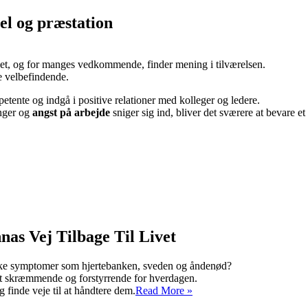
sel og præstation
 livet, og for manges vedkommende, finder mening i tilværelsen.
de velbefindende.
mpetente og indgå i positive relationer med kolleger og ledere.
inger og
angst på arbejde
sniger sig ind, bliver det sværere at bevare et
as Vej Tilbage Til Livet
siske symptomer som hjertebanken, sveden og åndenød?
et skræmmende og forstyrrende for hverdagen.
Angstanfald
 finde veje til at håndtere dem.
Read More »