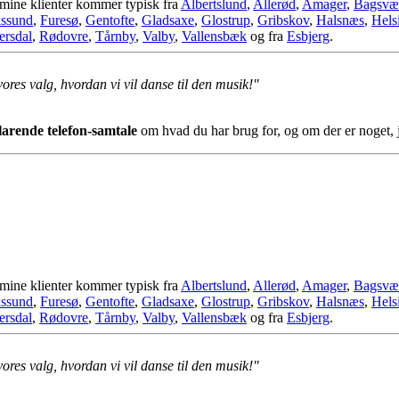
 mine klienter kommer typisk fra
Albertslund
,
Allerød
,
Amager
,
Bagsvæ
kssund
,
Furesø
,
Gentofte
,
Gladsaxe
,
Glostrup
,
Gribskov
,
Halsnæs
,
Hels
ersdal
,
Rødovre
,
Tårnby
,
Valby
,
Vallensbæk
og fra
Esbjerg
.
 vores valg, hvordan vi vil danse til den musik!"
klarende telefon-samtale
om hvad du har brug for, og om der er noget, 
 mine klienter kommer typisk fra
Albertslund
,
Allerød
,
Amager
,
Bagsvæ
kssund
,
Furesø
,
Gentofte
,
Gladsaxe
,
Glostrup
,
Gribskov
,
Halsnæs
,
Hels
ersdal
,
Rødovre
,
Tårnby
,
Valby
,
Vallensbæk
og fra
Esbjerg
.
 vores valg, hvordan vi vil danse til den musik!"