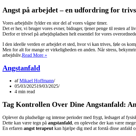
Angst på arbejdet – en udfordring for triv
Vores arbejdsliv fylder en stor del af vores vågne timer.
Det er her, vi bruger vores evner, bidrager, tjener penge til resten af
Derfor er trivsel på arbejdspladsen helt essentiel for vores overordne
I den ideelle verden er arbejdet et sted, hvor vi kan trives, føle os ko
Men for alt for mange er virkeligheden en anden. Når stress, bekymr
Angst
arbejdsliv.
Read More »
på
arbejdet:
Angstanfald
Når
tryghed
af
Mikael Hoffmann
erstattes
05/03/2025
19/03/2025
af
4 min read
pres
Tag Kontrollen Over Dine Angstanfald: Ann
Oplever du pludselige og intense perioder med frygt, ledsaget af fy
Dette kan være tegn på
angstanfald
, en oplevelse der kan være meg
En erfaren
angst terapeut
kan hjælpe dig med at forstå disse anfald og