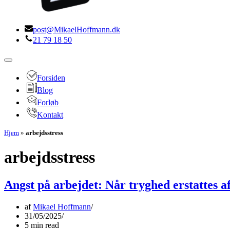
post@MikaelHoffmann.dk
21 79 18 50
Navigation
menu
Forsiden
Blog
Forløb
Kontakt
Hjem
»
arbejdsstress
arbejdsstress
Angst på arbejdet: Når tryghed erstattes a
af
Mikael Hoffmann
31/05/2025
5 min read