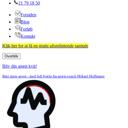
21 79 18 50
Forsiden
Blog
Forløb
Kontakt
Klik her for at få en gratis uforpligtende samtale
Overblik
Navigation
menu
Bliv din angst kvit!
Ikke mere angst - med lidt hjælp fra angst-coach Mikael Hoffmann