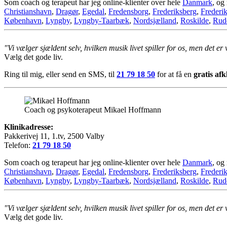
Som coach og terapeut har jeg online-klienter over hele
Danmark
, og
Christianshavn
,
Dragør
,
Egedal
,
Fredensborg
,
Frederiksberg
,
Frederi
København
,
Lyngby
,
Lyngby-Taarbæk
,
Nordsjælland
,
Roskilde
,
Rud
"Vi vælger sjældent selv, hvilken musik livet spiller for os, men det er
Vælg det gode liv.
Ring til mig, eller send en SMS, til
21 79 18 50
for at få en
gratis af
Coach og psykoterapeut Mikael Hoffmann
Klinikadresse:
Pakkerivej 11, 1.tv, 2500 Valby
Telefon:
21 79 18 50
Som coach og terapeut har jeg online-klienter over hele
Danmark
, og
Christianshavn
,
Dragør
,
Egedal
,
Fredensborg
,
Frederiksberg
,
Frederi
København
,
Lyngby
,
Lyngby-Taarbæk
,
Nordsjælland
,
Roskilde
,
Rud
"Vi vælger sjældent selv, hvilken musik livet spiller for os, men det er
Vælg det gode liv.