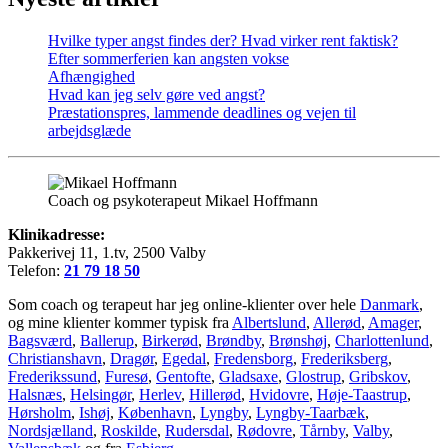
Hvilke typer angst findes der? Hvad virker rent faktisk?
Efter sommerferien kan angsten vokse
Afhængighed
Hvad kan jeg selv gøre ved angst?
Præstationspres, lammende deadlines og vejen til
arbejdsglæde
Coach og psykoterapeut Mikael Hoffmann
Klinikadresse:
Pakkerivej 11, 1.tv, 2500 Valby
Telefon:
21 79 18 50
Som coach og terapeut har jeg online-klienter over hele
Danmark
,
og mine klienter kommer typisk fra
Albertslund
,
Allerød
,
Amager
,
Bagsværd
,
Ballerup
,
Birkerød
,
Brøndby
,
Brønshøj
,
Charlottenlund
,
Christianshavn
,
Dragør
,
Egedal
,
Fredensborg
,
Frederiksberg
,
Frederikssund
,
Furesø
,
Gentofte
,
Gladsaxe
,
Glostrup
,
Gribskov
,
Halsnæs
,
Helsingør
,
Herlev
,
Hillerød
,
Hvidovre
,
Høje-Taastrup
,
Hørsholm
,
Ishøj
,
København
,
Lyngby
,
Lyngby-Taarbæk
,
Nordsjælland
,
Roskilde
,
Rudersdal
,
Rødovre
,
Tårnby
,
Valby
,