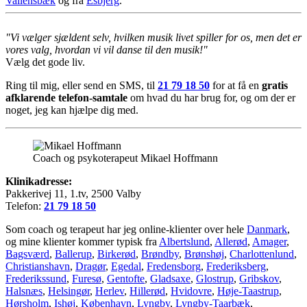
Vallensbæk
og fra
Esbjerg
.
"Vi vælger sjældent selv, hvilken musik livet spiller for os, men det er
vores valg, hvordan vi vil danse til den musik!"
Vælg det gode liv.
Ring til mig, eller send en SMS, til
21 79 18 50
for at få en
gratis
afklarende telefon-samtale
om hvad du har brug for, og om der er
noget, jeg kan hjælpe dig med.
Coach og psykoterapeut Mikael Hoffmann
Klinikadresse:
Pakkerivej 11, 1.tv, 2500 Valby
Telefon:
21 79 18 50
Som coach og terapeut har jeg online-klienter over hele
Danmark
,
og mine klienter kommer typisk fra
Albertslund
,
Allerød
,
Amager
,
Bagsværd
,
Ballerup
,
Birkerød
,
Brøndby
,
Brønshøj
,
Charlottenlund
,
Christianshavn
,
Dragør
,
Egedal
,
Fredensborg
,
Frederiksberg
,
Frederikssund
,
Furesø
,
Gentofte
,
Gladsaxe
,
Glostrup
,
Gribskov
,
Halsnæs
,
Helsingør
,
Herlev
,
Hillerød
,
Hvidovre
,
Høje-Taastrup
,
Hørsholm
,
Ishøj
,
København
,
Lyngby
,
Lyngby-Taarbæk
,