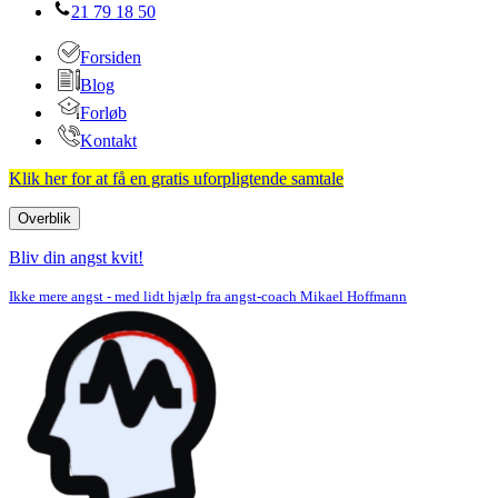
21 79 18 50
Forsiden
Blog
Forløb
Kontakt
Klik her for at få en gratis uforpligtende samtale
Overblik
Navigation
menu
Bliv din angst kvit!
Ikke mere angst - med lidt hjælp fra angst-coach Mikael Hoffmann