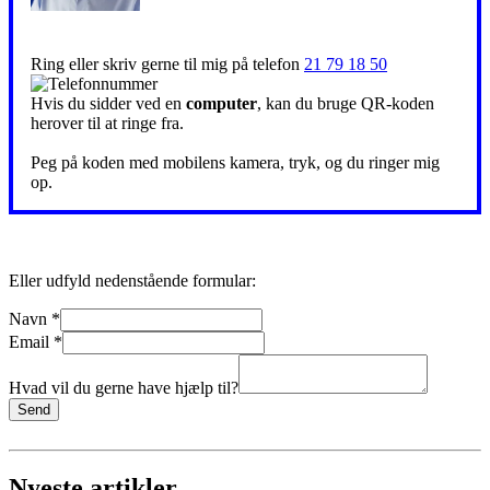
angs
Ring eller skriv gerne til mig på telefon
21 79 18 50
Hvis du sidder ved en
computer
, kan du bruge QR-koden
herover til at ringe fra.
Peg på koden med mobilens kamera, tryk, og du ringer mig
op.
Eller udfyld nedenstående formular:
Navn
*
Email
*
Hvad vil du gerne have hjælp til?
Send
Nyeste artikler