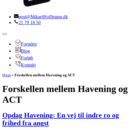
post@MikaelHoffmann.dk
21 79 18 50
Navigation
menu
Forsiden
Blog
Forløb
Kontakt
Hjem
»
Forskellen mellem Havening og ACT
Forskellen mellem Havening og
ACT
Opdag Havening: En vej til indre ro og
frihed fra angst