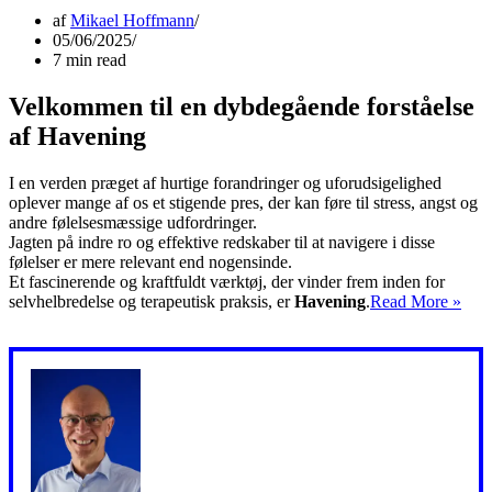
af
Mikael Hoffmann
05/06/2025
7 min read
Velkommen til en dybdegående forståelse
af Havening
I en verden præget af hurtige forandringer og uforudsigelighed
oplever mange af os et stigende pres, der kan føre til stress, angst og
andre følelsesmæssige udfordringer.
Jagten på indre ro og effektive redskaber til at navigere i disse
følelser er mere relevant end nogensinde.
Et fascinerende og kraftfuldt værktøj, der vinder frem inden for
Opd
selvhelbredelse og terapeutisk praksis, er
Havening
.
Read More »
Hav
En
vej
til
indr
ro
og
frih
fra