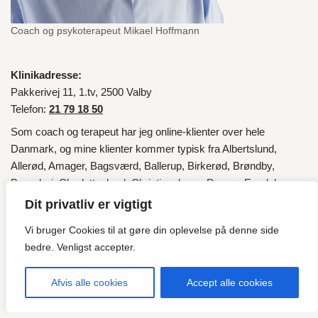
Coach og psykoterapeut Mikael Hoffmann
Klinikadresse:
Pakkerivej 11, 1.tv, 2500 Valby
Telefon:
21 79 18 50
Som coach og terapeut har jeg online-klienter over hele
Danmark
, og mine klienter kommer typisk fra
Albertslund
,
Allerød
,
Amager
,
Bagsværd
,
Ballerup
,
Birkerød
,
Brøndby
,
Brønshøj
,
Charlottenlund
,
Christianshavn
,
Dragør
,
Egedal
,
Fredensborg
,
Frederiksberg
,
Frederikssund
,
Furesø
,
Gentofte
,
Dit privatliv er vigtigt
Gladsaxe
,
Glostrup
,
Gribskov
,
Halsnæs
,
Helsingør
,
Herlev
,
Vi bruger Cookies til at gøre din oplevelse på denne side
Hillerød
,
Hvidovre
,
Høje-Taastrup
,
Hørsholm
,
Ishøj
,
København
,
bedre. Venligst accepter.
Lyngby
,
Lyngby-Taarbæk
,
Nordsjælland
,
Roskilde
,
Rudersdal
,
Rødovre
,
Tårnby
,
Valby
,
Vallensbæk
og fra
Esbjerg
.
Afvis alle cookies
Accept alle cookies
"Vi vælger sjældent selv, hvilken musik livet spiller for os, men