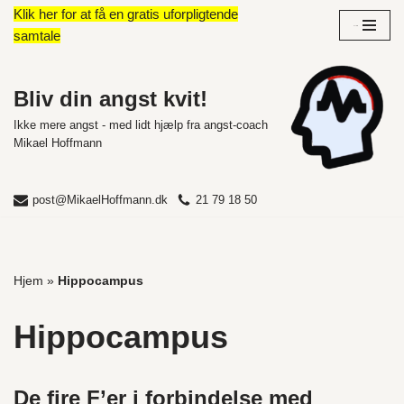
Klik her for at få en gratis uforpligtende
Overblik
samtale
Spring
til
indhold
Bliv din angst kvit!
Ikke mere angst - med lidt hjælp fra angst-coach
Mikael Hoffmann
post@MikaelHoffmann.dk
21 79 18 50
Hjem
»
Hippocampus
Hippocampus
De fire F’er i forbindelse med