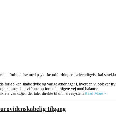
erapi i forbindelse med psykiske udfordringer nødvendigvis skal strække
ede forløb kan skabe dybe og varige ændringer i, hvordan vi oplever fry
s og traumer, kan vi åbne op for en hurtigere vej mod balance.
Angst
krete værktøjer, der taler direkte til dit nervesystem.
Read More »
genn
neuro
eurovidenskabelig tilgang