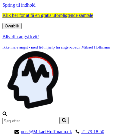
Spring til indhold
Klik her for at få en gratis uforpligtende samtale
Overblik
Navigation
menu
Bliv din angst kvit!
Ikke mere angst - med lidt hjælp fra angst-coach Mikael Hoffmann
Søg
efter...
post@MikaelHoffmann.dk
21 79 18 50