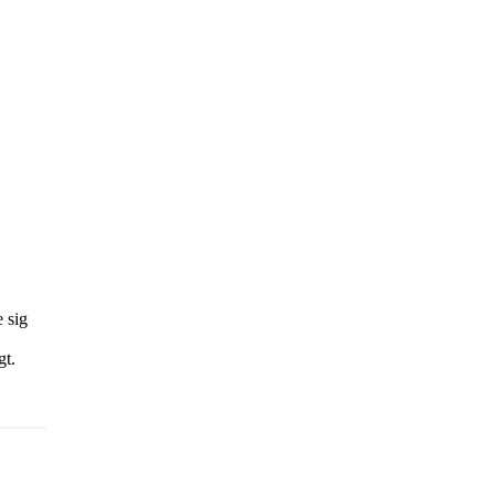
 sig
gt.
behandling
em
videnskab