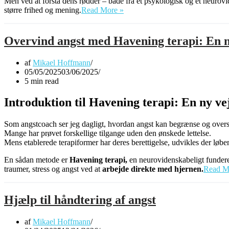
Men ved at forstå dens rødder – både fra et psykologisk og et neurovi
Dybere
større frihed og mening.
Read More »
indsigt
i
årsager
Overvind angst med Havening terapi: En n
til
angst:
af
Mikael Hoffmann
En
05/05/2025
03/06/2025
psykologisk
5 min read
og
neurovidenskabelig
Introduktion til Havening terapi: En ny vej
vinkel
Som angstcoach ser jeg dagligt, hvordan angst kan begrænse og over
Mange har prøvet forskellige tilgange uden den ønskede lettelse.
Mens etablerede terapiformer har deres berettigelse, udvikles der løben
En sådan metode er
Havening terapi,
en neurovidenskabeligt funderet 
traumer, stress og angst ved at
arbejde direkte med hjernen.
Read M
Hjælp til håndtering af angst
af
Mikael Hoffmann