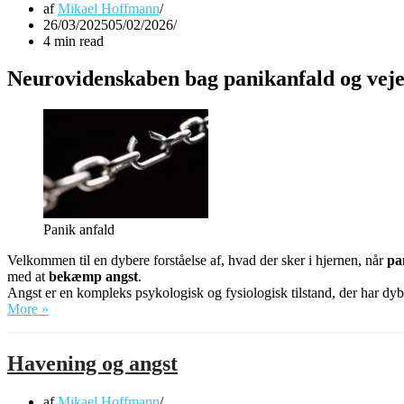
af
Mikael Hoffmann
26/03/2025
05/02/2026
4 min read
Neurovidenskaben bag panikanfald og veje
Panik anfald
Velkommen til en dybere forståelse af, hvad der sker i hjernen, når
pa
med at
bekæmp angst
.
Angst er en kompleks psykologisk og fysiologisk tilstand, der har dyb
Panik
More »
anfald
Havening og angst
af
Mikael Hoffmann