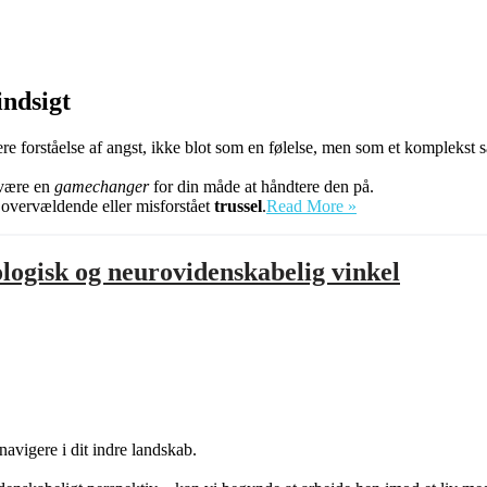
indsigt
ere forståelse af angst, ikke blot som en følelse, men som et komplekst 
 være en
gamechanger
for din måde at håndtere den på.
Forstå
en overvældende eller misforstået
trussel
.
Read More »
de
første
tegn
ologisk og neurovidenskabelig vinkel
på
angstanfald:
En
neurovidenskabeli
tilgang
 navigere i dit indre landskab.