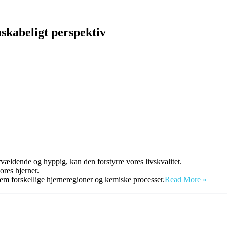
tilgang
skabeligt perspektiv
vældende og hyppig, kan den forstyrre vores livskvalitet.
vores hjerner.
Hjælp
em forskellige hjerneregioner og kemiske processer.
Read More »
til
håndte
af
angst