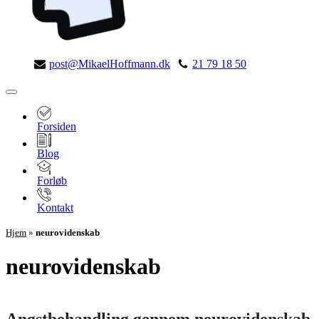
post@MikaelHoffmann.dk
21 79 18 50
Navigation
menu
Forsiden
Blog
Forløb
Kontakt
Hjem
»
neurovidenskab
neurovidenskab
Angstbehandling gennem neurovidenskab