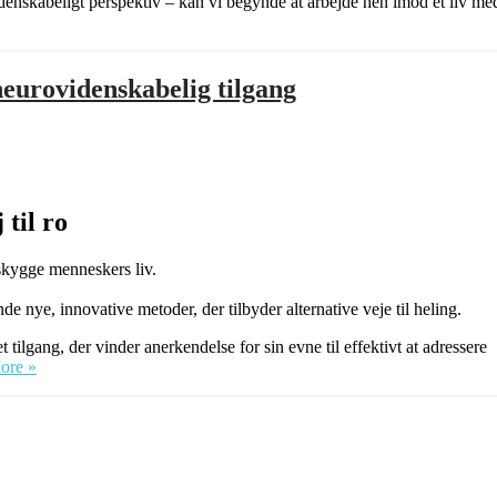
denskabeligt perspektiv – kan vi begynde at arbejde hen imod et liv me
eurovidenskabelig tilgang
 til ro
skygge menneskers liv.
de nye, innovative metoder, der tilbyder alternative veje til heling.
tilgang, der vinder anerkendelse for sin evne til effektivt at adressere
Overvind
ore »
angst
med
Havening
terapi:
En
neurovidenskabelig