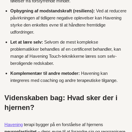
følelser fra forstyrrende minder.
Opbygning af modstandskraft (resiliens):
Ved at reducere
påvirkningen af tidligere negative oplevelser kan Havening
styrke den enkeltes evne til at håndtere fremtidige
udfordringer.
Let at lære selv:
Selvom de mest komplekse
problematikker behandles af en certificeret behandler, kan
mange af Havening Touch-teknikkerne læres som selv-
beroligende redskaber.
Komplementær til andre metoder:
Havening kan
integreres med coaching og andre terapeutiske tilgange.
Videnskaben bag: Hvad sker der i
hjernen?
Havening
terapi bygger på en forståelse af hjernens
neuroplasticitet
– dens evne til at forandre sig og reorganisere