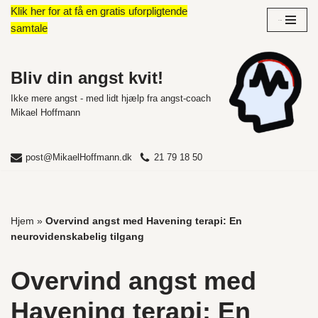
Klik her for at få en gratis uforpligtende
Overblik
samtale
Spring
til
indhold
Bliv din angst kvit!
Ikke mere angst - med lidt hjælp fra angst-coach
Mikael Hoffmann
post@MikaelHoffmann.dk
21 79 18 50
Hjem
»
Overvind angst med Havening terapi: En
neurovidenskabelig tilgang
Overvind angst med
Havening terapi: En