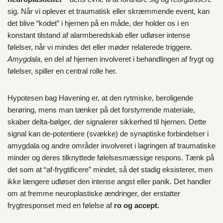
sig. Når vi oplever et traumatisk eller skræmmende event, kan
det blive “kodet” i hjernen på en måde, der holder os i en
konstant tilstand af alarmberedskab eller udløser intense
følelser, når vi mindes det eller møder relaterede triggere.
Amygdala
, en del af hjernen involveret i behandlingen af frygt og
følelser, spiller en central rolle her.
Hypotesen bag Havening er, at den rytmiske, beroligende
berøring, mens man tænker på det forstyrrende materiale,
skaber delta-bølger, der signalerer sikkerhed til hjernen. Dette
signal kan de-potentiere (svække) de synaptiske forbindelser i
amygdala og andre områder involveret i lagringen af traumatiske
minder og deres tilknyttede følelsesmæssige respons. Tænk på
det som at “af-frygtificere” mindet, så det stadig eksisterer, men
ikke længere udløser den intense angst eller panik. Det handler
om at fremme neuroplastiske ændringer, der erstatter
frygtresponset med en følelse af
ro og accept.