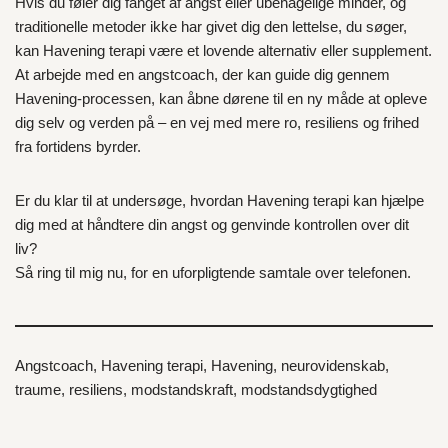
Hvis du føler dig fanget af angst eller ubehagelige minder, og
traditionelle metoder ikke har givet dig den lettelse, du søger,
kan Havening terapi være et lovende alternativ eller supplement.
At arbejde med en angstcoach, der kan guide dig gennem
Havening-processen, kan åbne dørene til en ny måde at opleve
dig selv og verden på – en vej med mere ro, resiliens og frihed
fra fortidens byrder.
Er du klar til at undersøge, hvordan Havening terapi kan hjælpe
dig med at håndtere din angst og genvinde kontrollen over dit
liv?
Så ring til mig nu, for en uforpligtende samtale over telefonen.
Angstcoach, Havening terapi, Havening, neurovidenskab,
traume, resiliens, modstandskraft, modstandsdygtighed