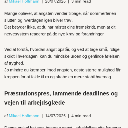
af
Mikael Hoffmann
28/07/2026
3 min read
Mange oplever, at angsten vender tilbage, når sommerferien
slutter, og hverdagen igen bliver travl.
Det betyder ikke, at du har mistet dine fremskridt, men at dit
nervesystem reagerer på de nye krav og forandringer.
Ved at forstå, hvordan angst opstår, og ved at tage små, rolige
skridt i hverdagen, kan du mindske uroen og genfinde følelsen
af tryghed.
Jo mindre du kæmper imod angsten, desto større mulighed får
kroppen for at falde til ro og skabe en mere stabil hverdag.
Præstationspres, lammende deadlines og
vejen til arbejdsglæde
af
Mikael Hoffmann
14/07/2026
4 min read
Denne artikel belyser, hvordan angst i arbejdslivet ofte fungerer