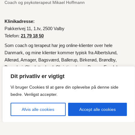
Coach og psykoterapeut Mikael Hoffmann
Klinikadresse:
Pakkerivej 11, 1.tv, 2500 Valby
Telefon:
21 79 18 50
Som coach og terapeut har jeg online-klienter over hele
Danmark
, og mine klienter kommer typisk fra
Albertslund
,
Allerød
,
Amager
,
Bagsværd
,
Ballerup
,
Birkerød
,
Brøndby
,
Brønshøj
,
Charlottenlund
,
Christianshavn
,
Dragør
,
Egedal
,
Fredensborg
,
Frederiksberg
,
Frederikssund
,
Furesø
,
Gentofte
,
Dit privatliv er vigtigt
Gladsaxe
,
Glostrup
,
Gribskov
,
Halsnæs
,
Helsingør
,
Herlev
,
Vi bruger Cookies til at gøre din oplevelse på denne side
Hillerød
,
Hvidovre
,
Høje-Taastrup
,
Hørsholm
,
Ishøj
,
København
,
bedre. Venligst accepter.
Lyngby
,
Lyngby-Taarbæk
,
Nordsjælland
,
Roskilde
,
Rudersdal
,
Rødovre
,
Tårnby
,
Valby
,
Vallensbæk
og fra
Esbjerg
.
Afvis alle cookies
Accept alle cookies
"Vi vælger sjældent selv, hvilken musik livet spiller for os, men
det er vores valg, hvordan vi vil danse til den musik!"