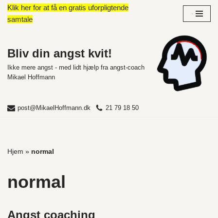
Klik her for at få en gratis uforpligtende
Overblik
samtale
Spring
til
indhold
Bliv din angst kvit!
Ikke mere angst - med lidt hjælp fra angst-coach
Mikael Hoffmann
post@MikaelHoffmann.dk
21 79 18 50
Hjem
»
normal
normal
Angst coaching