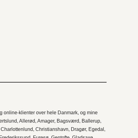
 online-klienter over hele
Danmark
, og mine
ertslund
,
Allerød
,
Amager
,
Bagsværd
,
Ballerup
,
,
Charlottenlund
,
Christianshavn
,
Dragør
,
Egedal
,
Frederikssund
,
Furesø
,
Gentofte
,
Gladsaxe
,