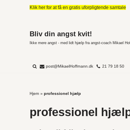
Klik her for at få en gratis uforpligtende samtale
Spring
til
indhold
Bliv din angst kvit!
Ikke mere angst - med lidt hjælp fra angst-coach Mikael H
post@MikaelHoffmann.dk
21 79 18 50
Hjem
»
professionel hjælp
professionel hjæl