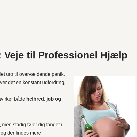
Veje til Professionel Hjælp
let uro til overvældende panik.
ver det en konstant udfordring,
åvirker både
helbred, job og
 men stadig føler dig fanget i
e, og der findes mere