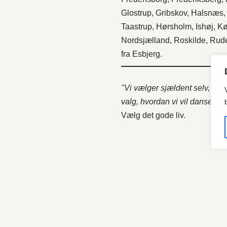
Glostrup
,
Gribskov
,
Halsnæs
Taastrup
,
Hørsholm
,
Ishøj
,
Kø
Nordsjælland
,
Roskilde
,
Rude
fra
Esbjerg
.
"Vi vælger sjældent selv, hvilk
valg, hvordan vi vil danse til 
Vælg det gode liv.