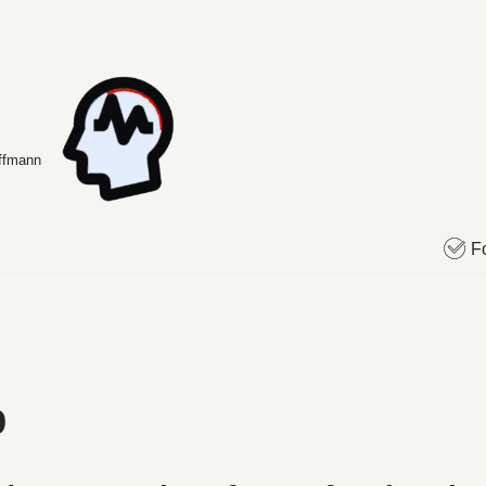
offmann
F
p