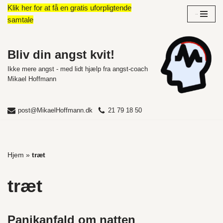
Klik her for at få en gratis uforpligtende
Overblik
samtale
Spring
til
indhold
Bliv din angst kvit!
Ikke mere angst - med lidt hjælp fra angst-coach
Mikael Hoffmann
post@MikaelHoffmann.dk
21 79 18 50
Hjem
»
træt
træt
Panikanfald om natten