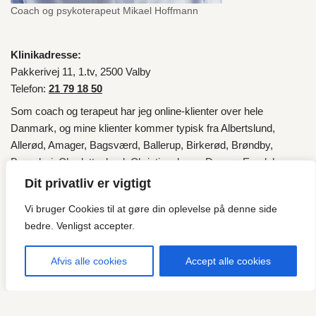
Coach og psykoterapeut Mikael Hoffmann
Klinikadresse:
Pakkerivej 11, 1.tv, 2500 Valby
Telefon:
21 79 18 50
Som coach og terapeut har jeg online-klienter over hele
Danmark
, og mine klienter kommer typisk fra
Albertslund
,
Allerød
,
Amager
,
Bagsværd
,
Ballerup
,
Birkerød
,
Brøndby
,
Brønshøj
,
Charlottenlund
,
Christianshavn
,
Dragør
,
Egedal
,
Fredensborg
,
Frederiksberg
,
Frederikssund
,
Furesø
,
Gentofte
,
Dit privatliv er vigtigt
Gladsaxe
,
Glostrup
,
Gribskov
,
Halsnæs
,
Helsingør
,
Herlev
,
Vi bruger Cookies til at gøre din oplevelse på denne side
Hillerød
,
Hvidovre
,
Høje-Taastrup
,
Hørsholm
,
Ishøj
,
København
,
bedre. Venligst accepter.
Lyngby
,
Lyngby-Taarbæk
,
Nordsjælland
,
Roskilde
,
Rudersdal
,
Rødovre
,
Tårnby
,
Valby
,
Vallensbæk
og fra
Esbjerg
.
Afvis alle cookies
Accept alle cookies
"Vi vælger sjældent selv, hvilken musik livet spiller for os, men
det er vores valg, hvordan vi vil danse til den musik!"