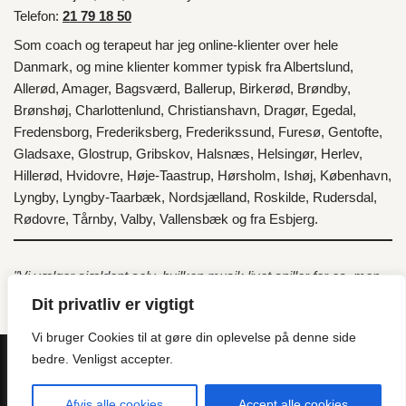
Telefon:
21 79 18 50
Som coach og terapeut har jeg online-klienter over hele
Danmark
, og mine klienter kommer typisk fra
Albertslund
,
Allerød
,
Amager
,
Bagsværd
,
Ballerup
,
Birkerød
,
Brøndby
,
Brønshøj
,
Charlottenlund
,
Christianshavn
,
Dragør
,
Egedal
,
Fredensborg
,
Frederiksberg
,
Frederikssund
,
Furesø
,
Gentofte
,
Gladsaxe
,
Glostrup
,
Gribskov
,
Halsnæs
,
Helsingør
,
Herlev
,
Hillerød
,
Hvidovre
,
Høje-Taastrup
,
Hørsholm
,
Ishøj
,
København
,
Lyngby
,
Lyngby-Taarbæk
,
Nordsjælland
,
Roskilde
,
Rudersdal
,
Rødovre
,
Tårnby
,
Valby
,
Vallensbæk
og fra
Esbjerg
.
"Vi vælger sjældent selv, hvilken musik livet spiller for os, men
det er vores valg, hvordan vi vil danse til den musik!"
Dit privatliv er vigtigt
Vælg det gode liv.
Vi bruger Cookies til at gøre din oplevelse på denne side
bedre. Venligst accepter.
Ring til mig, eller send en SMS, til
21 79 18 50
for at få en
gratis
Afvis alle cookies
Accept alle cookies