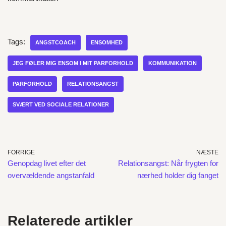
Tags:
ANGSTCOACH
ENSOMHED
JEG FØLER MIG ENSOM I MIT PARFORHOLD
KOMMUNIKATION
PARFORHOLD
RELATIONSANGST
SVÆRT VED SOCIALE RELATIONER
FORRIGE
NÆSTE
Genopdag livet efter det
Relationsangst: Når frygten for
overvældende angstanfald
nærhed holder dig fanget
Relaterede artikler