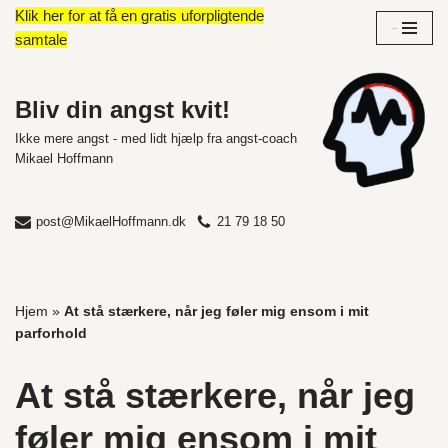
Klik her for at få en gratis uforpligtende
Overblik
samtale
Spring
til
indhold
Bliv din angst kvit!
Ikke mere angst - med lidt hjælp fra angst-coach
Mikael Hoffmann
post@MikaelHoffmann.dk
21 79 18 50
Hjem
»
At stå stærkere, når jeg føler mig ensom i mit
parforhold
At stå stærkere, når jeg
føler mig ensom i mit