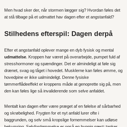
Men hvad sker der, når stormen lægger sig? Hvordan føles det
at stå tilbage på et udmattet hav dagen efter et angstanfald?
Stilhedens efterspil: Dagen derpå
Efter et angstanfald oplever mange en dyb fysisk og mental
udmattelse
. Kroppen har været på overarbejde, pumpet fuld af
stresshormoner og spændinger. Det er almindeligt at føle sig
drænet, svag og tåget i hovedet. Musklerne kan føles ømme, og
hovedpine er ikke ualmindeligt. Denne fysiske
tømmerflådeeffekt er kroppens måde at genoprette sig på, men
den kan føles lige så invaliderende som selve anfaldet.
Mentalt kan dagen efter være præget af en følelse af sårbarhed
og skrøbelighed. Frygten for et nyt anfald lurer ofte i
baggrunden, og selv små kropslige fornemmelser kan udløse
bekymring. Selvfordømmelse er også en hyppig gæst; tanker