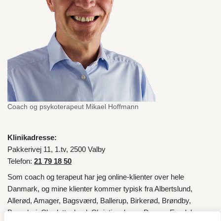
Coach og psykoterapeut Mikael Hoffmann
Klinikadresse:
Pakkerivej 11, 1.tv, 2500 Valby
Telefon:
21 79 18 50
Som coach og terapeut har jeg online-klienter over hele
Danmark
, og mine klienter kommer typisk fra
Albertslund
,
Allerød
,
Amager
,
Bagsværd
,
Ballerup
,
Birkerød
,
Brøndby
,
Brønshøj
,
Charlottenlund
,
Christianshavn
,
Dragør
,
Egedal
,