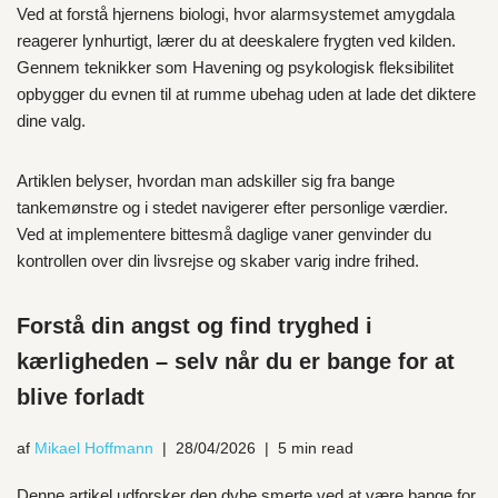
Ved at forstå hjernens biologi, hvor alarmsystemet amygdala
reagerer lynhurtigt, lærer du at deeskalere frygten ved kilden.
Gennem teknikker som Havening og psykologisk fleksibilitet
opbygger du evnen til at rumme ubehag uden at lade det diktere
dine valg.
Artiklen belyser, hvordan man adskiller sig fra bange
tankemønstre og i stedet navigerer efter personlige værdier.
Ved at implementere bittesmå daglige vaner genvinder du
kontrollen over din livsrejse og skaber varig indre frihed.
Forstå din angst og find tryghed i
kærligheden – selv når du er bange for at
blive forladt
af
Mikael Hoffmann
28/04/2026
5 min read
Denne artikel udforsker den dybe smerte ved at være bange for