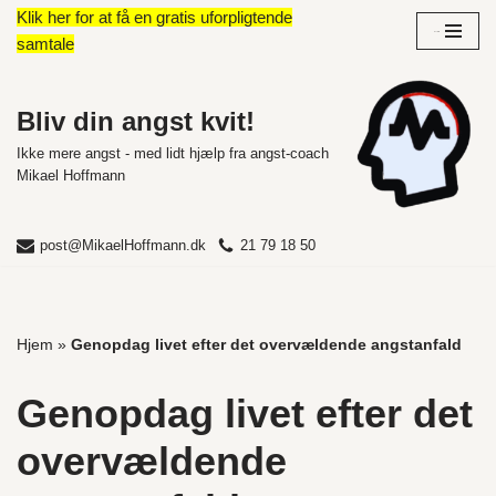
Klik her for at få en gratis uforpligtende
Overblik
samtale
Spring
til
indhold
Bliv din angst kvit!
Ikke mere angst - med lidt hjælp fra angst-coach
Mikael Hoffmann
post@MikaelHoffmann.dk
21 79 18 50
Hjem
»
Genopdag livet efter det overvældende angstanfald
Genopdag livet efter det
overvældende