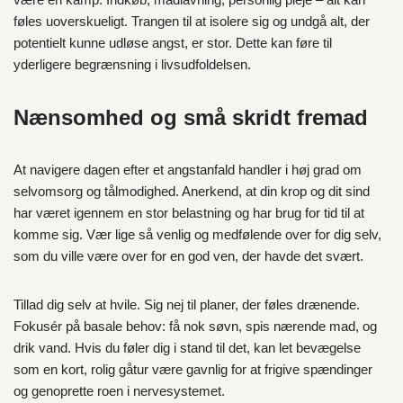
føles uoverskueligt. Trangen til at isolere sig og undgå alt, der
potentielt kunne udløse angst, er stor. Dette kan føre til
yderligere begrænsning i livsudfoldelsen.
Nænsomhed og små skridt fremad
At navigere dagen efter et angstanfald handler i høj grad om
selvomsorg og tålmodighed. Anerkend, at din krop og dit sind
har været igennem en stor belastning og har brug for tid til at
komme sig. Vær lige så venlig og medfølende over for dig selv,
som du ville være over for en god ven, der havde det svært.
Tillad dig selv at hvile. Sig nej til planer, der føles drænende.
Fokusér på basale behov: få nok søvn, spis nærende mad, og
drik vand. Hvis du føler dig i stand til det, kan let bevægelse
som en kort, rolig gåtur være gavnlig for at frigive spændinger
og genoprette roen i nervesystemet.