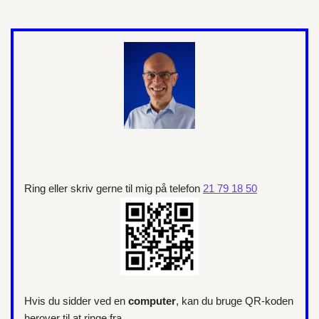
Ring eller skriv gerne til mig på telefon
21 79 18 50
Hvis du sidder ved en
computer
, kan du bruge QR-koden
herover til at ringe fra.