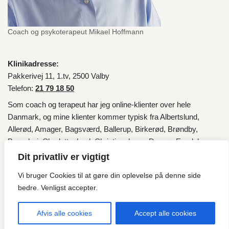
Coach og psykoterapeut Mikael Hoffmann
Klinikadresse:
Pakkerivej 11, 1.tv, 2500 Valby
Telefon:
21 79 18 50
Som coach og terapeut har jeg online-klienter over hele
Danmark
, og mine klienter kommer typisk fra
Albertslund
,
Allerød
,
Amager
,
Bagsværd
,
Ballerup
,
Birkerød
,
Brøndby
,
Brønshøj
,
Charlottenlund
,
Christianshavn
,
Dragør
,
Egedal
,
Fredensborg
,
Frederiksberg
,
Frederikssund
,
Furesø
,
Gentofte
,
Dit privatliv er vigtigt
Gladsaxe
,
Glostrup
,
Gribskov
,
Halsnæs
,
Helsingør
,
Herlev
,
Vi bruger Cookies til at gøre din oplevelse på denne side
Hillerød
,
Hvidovre
,
Høje-Taastrup
,
Hørsholm
,
Ishøj
,
København
,
bedre. Venligst accepter.
Lyngby
,
Lyngby-Taarbæk
,
Nordsjælland
,
Roskilde
,
Rudersdal
,
Rødovre
,
Tårnby
,
Valby
,
Vallensbæk
og fra
Esbjerg
.
Afvis alle cookies
Accept alle cookies