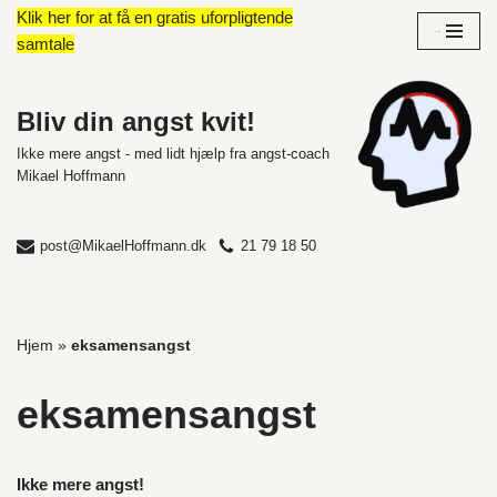
Klik her for at få en gratis uforpligtende
Overblik
samtale
Spring
til
indhold
Bliv din angst kvit!
Ikke mere angst - med lidt hjælp fra angst-coach
Mikael Hoffmann
post@MikaelHoffmann.dk
21 79 18 50
Hjem
»
eksamensangst
eksamensangst
Ikke mere angst!