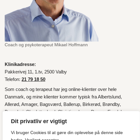
Coach og psykoterapeut Mikael Hoffmann
Klinikadresse:
Pakkerivej 11, 1.tv, 2500 Valby
Telefon:
21 79 18 50
Som coach og terapeut har jeg online-klienter over hele
Danmark
, og mine klienter kommer typisk fra
Albertslund
,
Allerød
,
Amager
,
Bagsværd
,
Ballerup
,
Birkerød
,
Brøndby
,
Brønshøj
,
Charlottenlund
,
Christianshavn
,
Dragør
,
Egedal
,
Fredensborg
,
Frederiksberg
,
Frederikssund
,
Furesø
,
Gentofte
,
Dit privatliv er vigtigt
Gladsaxe
,
Glostrup
,
Gribskov
,
Halsnæs
,
Helsingør
,
Herlev
,
Vi bruger Cookies til at gøre din oplevelse på denne side
Hillerød
,
Hvidovre
,
Høje-Taastrup
,
Hørsholm
,
Ishøj
,
København
,