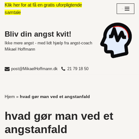
Klik her for at få en gratis uforpligtende
Overblik
samtale
Spring
til
indhold
Bliv din angst kvit!
Ikke mere angst - med lidt hjælp fra angst-coach
Mikael Hoffmann
post@MikaelHoffmann.dk
21 79 18 50
Hjem
»
hvad gør man ved et angstanfald
hvad gør man ved et
angstanfald