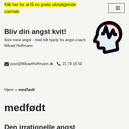
Klik her for at få en gratis uforpligtende
Overblik
samtale
Spring
til
indhold
Bliv din angst kvit!
Ikke mere angst - med lidt hjælp fra angst-coach
Mikael Hoffmann
post@MikaelHoffmann.dk
21 79 18 50
Hjem
»
medfødt
medfødt
Den irrationelle angst