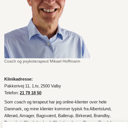
Coach og psykoterapeut Mikael Hoffmann
Klinikadresse:
Pakkerivej 11, 1.tv, 2500 Valby
Telefon:
21 79 18 50
Som coach og terapeut har jeg online-klienter over hele
Danmark
, og mine klienter kommer typisk fra
Albertslund
,
Allerød
,
Amager
,
Bagsværd
,
Ballerup
,
Birkerød
,
Brøndby
,
Brønshøj
,
Charlottenlund
,
Christianshavn
,
Dragør
,
Egedal
,