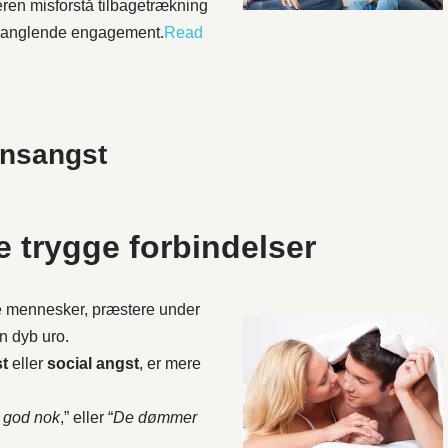
eren misforstå tilbagetrækning
m manglende engagement.
Read
onsangst
e trygge forbindelser
e mennesker, præstere under
n dyb uro.
st
eller
social angst
, er mere
e god nok
,” eller “
De dømmer