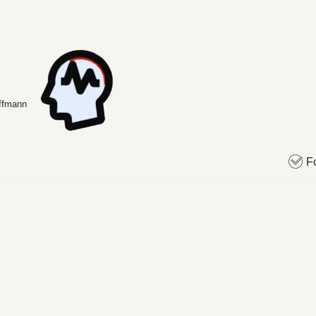
offmann
F