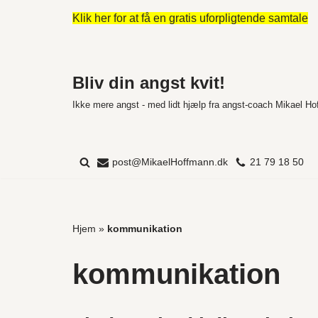
Klik her for at få en gratis uforpligtende samtale
Spring
til
indhold
Bliv din angst kvit!
Ikke mere angst - med lidt hjælp fra angst-coach Mikael H
post@MikaelHoffmann.dk
21 79 18 50
Hjem
»
kommunikation
kommunikation