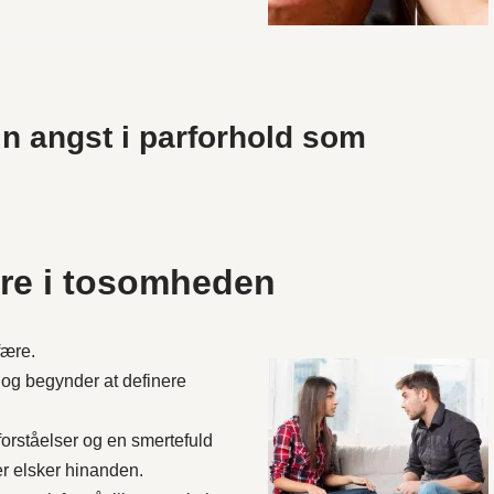
in angst i parforhold som
ure i tosomheden
fære.
g og begynder at definere
forståelser og en smertefuld
r elsker hinanden.