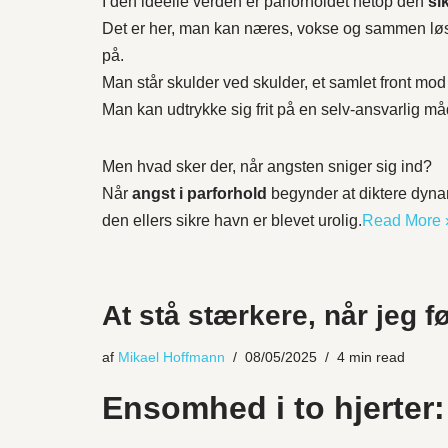
I den ideelle verden er parforholdet netop den
si
Det er her, man kan næres, vokse og sammen løse
på.
Man står skulder ved skulder, et samlet front mod
Man kan udtrykke sig frit på en selv-ansvarlig må
Men hvad sker der, når angsten sniger sig ind?
Når
angst i parforhold
begynder at diktere dynami
den ellers sikre havn er blevet urolig.
Read More 
At stå stærkere, når jeg f
af
Mikael Hoffmann
08/05/2025
4 min read
Ensomhed i to hjerter: