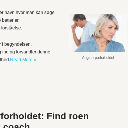
ikker havn hvor man kan søge
 batterier.
 forståelse.
r i begyndelsen.
g ind og forvandler denne
Angst i parforholdet
thed.
Read More »
forholdet: Find roen
t coach