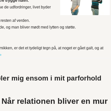
kre trygge havn.
 de udfordringer, livet byder
 resten af verden.
de, og man bliver mødt med lytten og støtte.
kken, er det et tydeligt tegn på, at noget er gået galt, og at
»
øler mig ensom i mit parforhold
 Når relationen bliver en mur