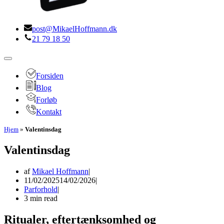
post@MikaelHoffmann.dk
21 79 18 50
Navigation
menu
Forsiden
Blog
Forløb
Kontakt
Hjem
»
Valentinsdag
Valentinsdag
af
Mikael Hoffmann
11/02/2025
14/02/2026
Parforhold
3 min read
Ritualer, eftertænksomhed og