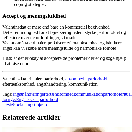
coping-strategier.
Accept og meningsfuldhed
Valentinsdag er mere end bare en kommerciel begivenhed.
Det er en mulighed for at fejre kærligheden, styrke parforholdet og
reflektere over de udfordringer, vi møder.
Ved at omfavne ritualer, praktisere eftertænksomhed og håndtere
angst kan vi skabe mere meningsfulde og harmoniske forhold.
Husk at det er okay at acceptere de problemer der er og søge hjælp
til at løse dem.
Valentinsdag, ritualer, parforhold,
ensomhed i parforhold
,
eftertænksomhed, angsthåndtering, kommunikation
Tags:
angsthåndtering
eftertænksomhed
kommunikation
parforhold
ritual
forrige
Ængstelser i parforhold
næste
Social angst hjælp
Relaterede artikler