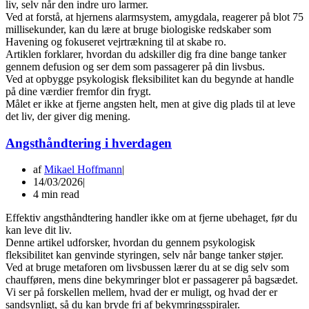
liv, selv når den indre uro larmer.
Ved at forstå, at hjernens alarmsystem, amygdala, reagerer på blot 75
millisekunder, kan du lære at bruge biologiske redskaber som
Havening og fokuseret vejrtrækning til at skabe ro.
Artiklen forklarer, hvordan du adskiller dig fra dine bange tanker
gennem defusion og ser dem som passagerer på din livsbus.
Ved at opbygge psykologisk fleksibilitet kan du begynde at handle
på dine værdier fremfor din frygt.
Målet er ikke at fjerne angsten helt, men at give dig plads til at leve
det liv, der giver dig mening.
Angsthåndtering i hverdagen
af
Mikael Hoffmann
14/03/2026
4 min read
Effektiv angsthåndtering handler ikke om at fjerne ubehaget, før du
kan leve dit liv.
Denne artikel udforsker, hvordan du gennem psykologisk
fleksibilitet kan genvinde styringen, selv når bange tanker støjer.
Ved at bruge metaforen om livsbussen lærer du at se dig selv som
chaufføren, mens dine bekymringer blot er passagerer på bagsædet.
Vi ser på forskellen mellem, hvad der er muligt, og hvad der er
sandsynligt, så du kan bryde fri af bekymringsspiraler.