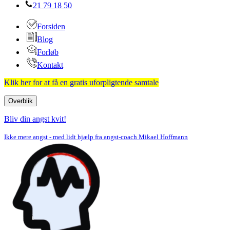
21 79 18 50
Forsiden
Blog
Forløb
Kontakt
Klik her for at få en gratis uforpligtende samtale
Overblik
Navigation
menu
Bliv din angst kvit!
Ikke mere angst - med lidt hjælp fra angst-coach Mikael Hoffmann