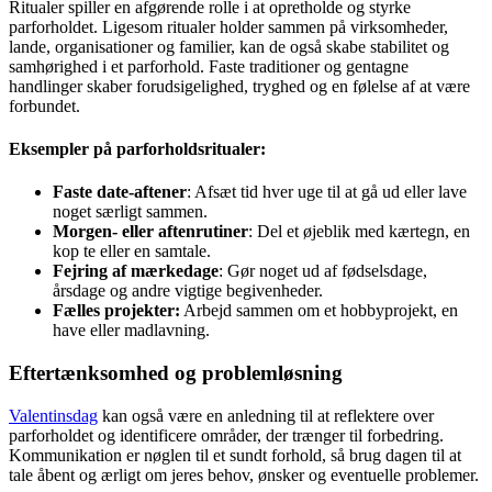
Ritualer spiller en afgørende rolle i at opretholde og styrke
parforholdet. Ligesom ritualer holder sammen på virksomheder,
lande, organisationer og familier, kan de også skabe stabilitet og
samhørighed i et parforhold. Faste traditioner og gentagne
handlinger skaber forudsigelighed, tryghed og en følelse af at være
forbundet.
Eksempler på parforholdsritualer:
Faste date-aftener
: Afsæt tid hver uge til at gå ud eller lave
noget særligt sammen.
Morgen- eller aftenrutiner
: Del et øjeblik med kærtegn, en
kop te eller en samtale.
Fejring af mærkedage
: Gør noget ud af fødselsdage,
årsdage og andre vigtige begivenheder.
Fælles projekter:
Arbejd sammen om et hobbyprojekt, en
have eller madlavning.
Eftertænksomhed og problemløsning
Valentinsdag
kan også være en anledning til at reflektere over
parforholdet og identificere områder, der trænger til forbedring.
Kommunikation er nøglen til et sundt forhold, så brug dagen til at
tale åbent og ærligt om jeres behov, ønsker og eventuelle problemer.