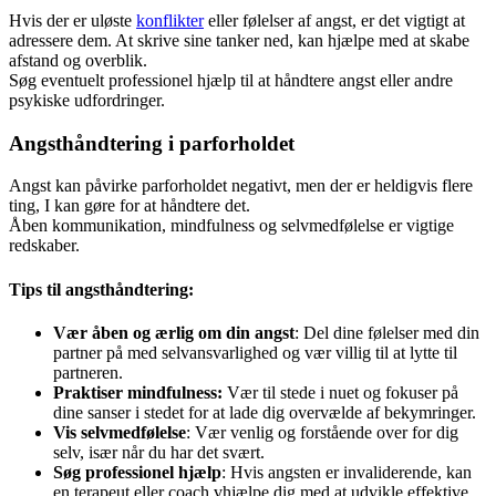
Hvis der er uløste
konflikter
eller følelser af angst, er det vigtigt at
adressere dem. At skrive sine tanker ned, kan hjælpe med at skabe
afstand og overblik.
Søg eventuelt professionel hjælp til at håndtere angst eller andre
psykiske udfordringer.
Angsthåndtering i parforholdet
Angst kan påvirke parforholdet negativt, men der er heldigvis flere
ting, I kan gøre for at håndtere det.
Åben kommunikation, mindfulness og selvmedfølelse er vigtige
redskaber.
Tips til angsthåndtering:
Vær åben og ærlig om din angst
: Del dine følelser med din
partner på med selvansvarlighed og vær villig til at lytte til
partneren.
Praktiser mindfulness:
Vær til stede i nuet og fokuser på
dine sanser i stedet for at lade dig overvælde af bekymringer.
Vis selvmedfølelse
: Vær venlig og forstående over for dig
selv, især når du har det svært.
Søg professionel hjælp
: Hvis angsten er invaliderende, kan
en terapeut eller coach vhjælpe dig med at udvikle effektive