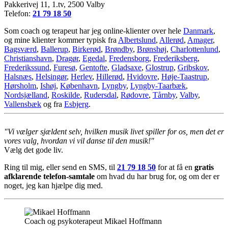
Pakkerivej 11, 1.tv, 2500 Valby
Telefon:
21 79 18 50
Som coach og terapeut har jeg online-klienter over hele
Danmark
,
og mine klienter kommer typisk fra
Albertslund
,
Allerød
,
Amager
,
Bagsværd
,
Ballerup
,
Birkerød
,
Brøndby
,
Brønshøj
,
Charlottenlund
,
Christianshavn
,
Dragør
,
Egedal
,
Fredensborg
,
Frederiksberg
,
Frederikssund
,
Furesø
,
Gentofte
,
Gladsaxe
,
Glostrup
,
Gribskov
,
Halsnæs
,
Helsingør
,
Herlev
,
Hillerød
,
Hvidovre
,
Høje-Taastrup
,
Hørsholm
,
Ishøj
,
København
,
Lyngby
,
Lyngby-Taarbæk
,
Nordsjælland
,
Roskilde
,
Rudersdal
,
Rødovre
,
Tårnby
,
Valby
,
Vallensbæk
og fra
Esbjerg
.
"Vi vælger sjældent selv, hvilken musik livet spiller for os, men det er
vores valg, hvordan vi vil danse til den musik!"
Vælg det gode liv.
Ring til mig, eller send en SMS, til
21 79 18 50
for at få en
gratis
afklarende telefon-samtale
om hvad du har brug for, og om der er
noget, jeg kan hjælpe dig med.
Coach og psykoterapeut Mikael Hoffmann